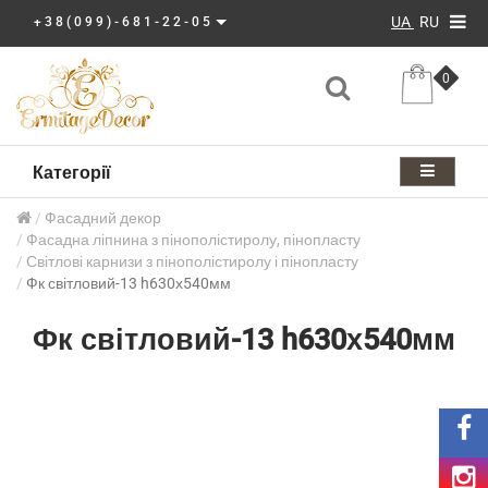
UA
RU
+38(099)-681-22-05
0
Категорії
Фасадний декор
Фасадна ліпнина з пінополістиролу, пінопласту
Світлові карнизи з пінополістиролу і пінопласту
Фк світловий-13 h630х540мм
Фк світловий-13 h630х540мм