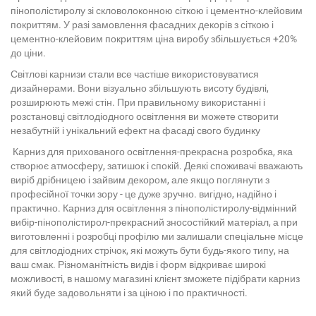
пінополістиролу зі скловолоконною сіткою і цементно-клейовим
покриттям. У разі замовлення фасадних декорів з сіткою і
цементно-клейовим покриттям ціна виробу збільшується +20%
до ціни.
Світлові карнизи стали все частіше використовуватися
дизайнерами. Вони візуально збільшують висоту будівлі,
розширюють межі стін. При правильному використанні і
розстановці світлодіодного освітлення ви можете створити
незабутній і унікальний ефект на фасаді свого будинку
Карниз для прихованого освітлення-прекрасна розробка, яка
створює атмосферу, затишок і спокій. Деякі споживачі вважають
виріб дрібницею і зайвим декором, але якщо поглянути з
професійної точки зору - це дуже зручно. вигідно, надійно і
практично. Карниз для освітлення з пінополістиролу-відмінний
вибір-пінополістирол-прекрасний зносостійкий матеріал, а при
виготовленні і розробці профілю ми залишали спеціальне місце
для світлодіодних стрічок, які можуть бути будь-якого типу, на
ваш смак. Різноманітність видів і форм відкриває широкі
можливості, в нашому магазині клієнт зможете підібрати карниз
який буде задовольняти і за ціною і по практичності.