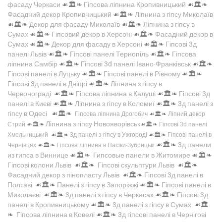
фасаду Черкаси
☙🏛️❧
Гіпсова ліпнина Кропивницький
☙🏛️❧
Фасадний декор Кропивницький
☙🏛️❧
Ліпнина з гіпсу Миколаїв
☙🏛️❧
Декор для фасаду Миколаїв
☙🏛️❧
Ліпнина з гіпсу в
Сумах
☙🏛️❧
Гіпсовий декор в Херсоні
☙🏛️❧
Фасадний декор в
Сумах
☙🏛️❧
Декор для фасаду в Херсоні
☙🏛️❧
Гіпсові 3д
панелі Львів
☙🏛️❧
Гіпсові панелі Тернопіль
☙🏛️❧
Гіпсова
ліпнина Самбір
☙🏛️❧
Гіпсові 3d панелі Івано-Франківськ
☙🏛️❧
Гіпсові панелі в Луцьку
☙🏛️❧
Гіпсові панелі в Рівному
☙🏛️❧
Гіпсові 3д панелі в Дніпрі
☙🏛️❧
Ліпнина з гіпсу в
Червонограді
☙🏛️❧
Гіпсова ліпнина в Калуші
☙🏛️❧
Гіпсові 3д
панелі в Києві
☙🏛️❧
Ліпнина з гіпсу в Коломиї
☙🏛️❧
3д панелі з
гіпсу в Одесі
☙🏛️❧
Гіпсова ліпнина Дрогобич
☙🏛️❧
Ліпний декор
Ліпнина з гіпсу Новояворівськ
Стрий
☙🏛️❧
☙🏛️❧
Гіпсові 3d панелі
Хмельницький
☙🏛️❧
3д панелі з гіпсу в Ужгороді
☙🏛️❧
Гіпсові панелі в
☙🏛️❧
3д панели
Чернівцях
☙🏛️❧
Гіпсова ліпнина в Пасіки-Зубрицькі
из гипса в Виннице
☙🏛️❧
Гипсовые панели в Житомире
☙🏛️❧
Гіпсові колони Львів
☙🏛️❧
Гіпсові скульптури Львів
☙🏛️❧
Фасадний декор з пінопласту Львів
☙🏛️❧
Гіпсові 3д панелі в
Полтаві
☙🏛️❧
Панелі з гіпсу в Запоріжжі
☙🏛️❧
Гіпсові панелі в
Миколаєві
☙🏛️❧
3д панелі з гіпсу в Черкасах
☙🏛️❧
Гіпсові 3д
панелі в Кропивницькому
☙🏛️❧
3д панелі з гіпсу в Сумах
☙🏛️
❧
Гіпсова ліпнина в Ковелі
☙🏛️❧
3д гіпсові панелі в Чернігові