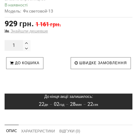
В наявності
Модель:
Фк световой-13
929 грн.
1 161 грн.
Знайшли дешевше
ДО КОШИКА
ШВИДКЕ ЗАМОВЛЕННЯ
До кінця акції залишилось:
22
02
28
21
–
–
–
дн
год
мин
сек
ОПИС
ХАРАКТЕРИСТИКИ
ВІДГУКИ (0)