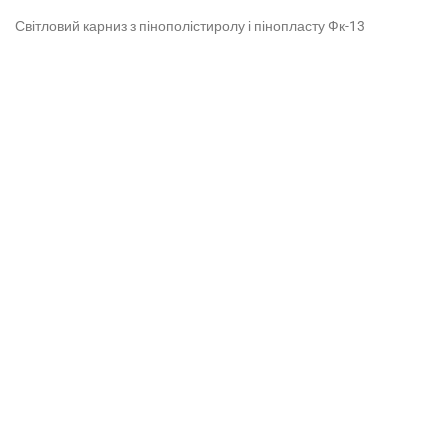
Світловий карниз з пінополістиролу і пінопласту Фк-13