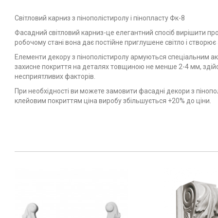
Світловий карниз з пінополістиролу і пінопласту Фк-8
Фасадний світловий карниз-це елегантний спосіб вирішити проб
робочому стані вона дає постійне приглушене світло і створю
Елементи декору з пінополістиролу армуються спеціальним ак
захисне покриття на деталях товщиною не менше 2-4 мм, здій
несприятливих факторів.
При необхідності ви можете замовити фасадні декори з пінопо
клейовим покриттям ціна виробу збільшується +20% до ціни.