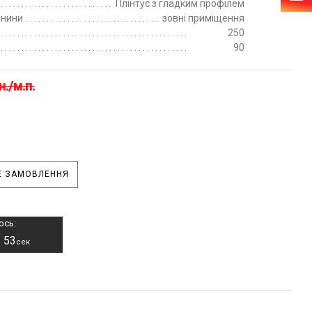
Плінтус з гладким профілем
пнини
зовні приміщення
250
90
н./м.п.
 ЗАМОВЛЕННЯ
ось:
52
–
сек