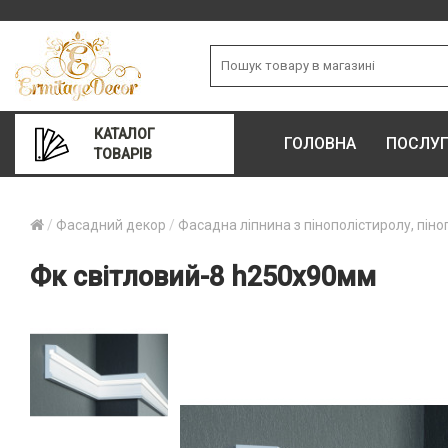
КАТАЛОГ
ГОЛОВНА
ПОСЛУ
ТОВАРІВ
Фасадний декор
Фасадна ліпнина з пінополістиролу, піно
Фк світловий-8 h250х90мм