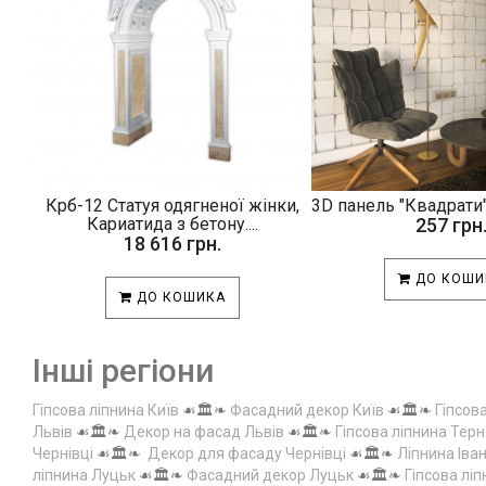
Крб-12 Статуя одягненої жінки,
3D панель "Квадрати"
Кариатида з бетону....
257 грн
18 616 грн.
ДО КОШИ
ДО КОШИКА
Інші регіони
Гіпсова ліпнина Київ
☙🏛️❧
Фасадний декор Київ
☙🏛️❧
Гіпсов
Львів
☙🏛️❧
Декор на фасад Львів
☙🏛️❧
Гіпсова ліпнина Терн
Чернівці
☙🏛️❧
Декор для фасаду Чернівці
☙🏛️❧
Ліпнина Іва
ліпнина Луцьк
☙🏛️❧
Фасадний декор Луцьк
☙🏛️❧
Гіпсова лі