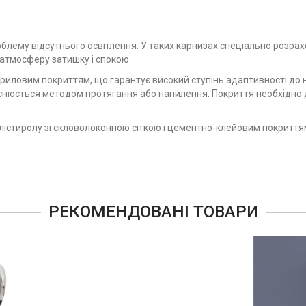
лему відсутнього освітлення. У таких карнизах спеціально розрахов
є атмосферу затишку і спокою
риловим покриттям, що гарантує високий ступінь адаптивності до
снюється методом протягання або напилення. Покриття необхідно 
лістиролу зі скловолоконною сіткою і цементно-клейовим покриттям
РЕКОМЕНДОВАНІ ТОВАРИ