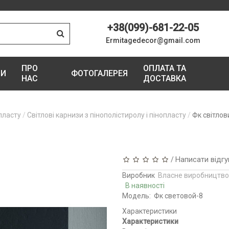
+38(099)-681-22-05
Ermitagedecor@gmail.com
ПРО
ОПЛАТА ТА
ГИ
ФОТОГАЛЕРЕЯ
НАС
ДОСТАВКА
пласту
Світлові карнизи з пінополістиролу і пінопласту
Фк світло
Написати відгу
/
Виробник
Власне виробництво
В наявності
Модель:
Фк световой-8
Характеристики
Характеристики