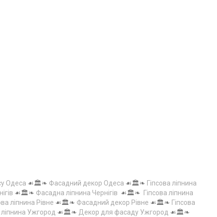
су Одеса
☙🏛️❧
Фасадний декор Одеса
☙🏛️❧
Гіпсова ліпнина
нігів
☙🏛️❧
Фасадна ліпнина Чернігів
☙🏛️❧
Гіпсова ліпнина
ова ліпнина Рівне
☙🏛️❧
Фасадний декор Рівне
☙🏛️❧
Гіпсова
а ліпнина Ужгород
☙🏛️❧
Декор для фасаду Ужгород
☙🏛️❧