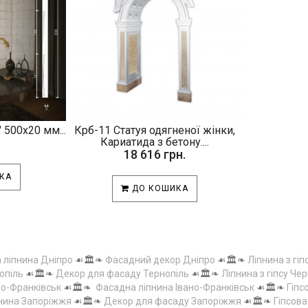
 500х20 мм...
Крб-11 Статуя одягненої жінки,
.
Кариатида з бетону....
18 616 грн.
КА
ДО КОШИКА
а ліпнина Дніпро
☙🏛️❧
Фасадний декор Дніпро
☙🏛️❧
Ліпнина з гіп
опіль
☙🏛️❧
Декор для фасаду Тернопіль
☙🏛️❧
Ліпнина з гіпсу Чер
но-Франківськ
☙🏛️❧
Фасадна ліпнина Івано-Франківськ
☙🏛️❧
Гіпс
пнина Запоріжжя
☙🏛️❧
Декор для фасаду Запоріжжя
☙🏛️❧
Гіпсов