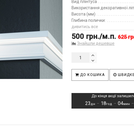
Вид плінтуса
Використання декоративної лі
Висота (мм)
Глибина полички:
дивитись все
500 грн./м.п.
625 гр
Знайшли дешевше
ДО КОШИКА
ШВИДКЕ
До кінця акції залишил
23
18
04
–
–
дн
год
мин