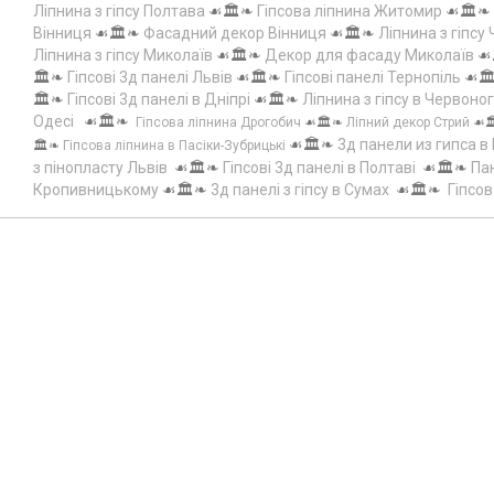
Ліпнина з гіпсу Полтава
☙🏛️❧
Гіпсова ліпнина Житомир
☙🏛️❧
Вінниця
☙🏛️❧
Фасадний декор Вінниця
☙🏛️❧
Ліпнина з гіпсу
Ліпнина з гіпсу Миколаїв
☙🏛️❧
Декор для фасаду Миколаїв
☙
🏛️❧
Гіпсові 3д панелі Львів
☙🏛️❧
Гіпсові панелі Тернопіль
☙🏛
🏛️❧
Гіпсові 3д панелі в Дніпрі
☙🏛️❧
Ліпнина з гіпсу в Червоно
Одесі
☙🏛️❧
Гіпсова ліпнина Дрогобич
☙🏛️❧
Ліпний декор Стрий
☙
☙🏛️❧
3д панели из гипса в
🏛️❧
Гіпсова ліпнина в Пасіки-Зубрицькі
з пінопласту Львів
☙🏛️❧
Гіпсові 3д панелі в Полтаві
☙🏛️❧
Пан
Кропивницькому
☙🏛️❧
3д панелі з гіпсу в Сумах
☙🏛️❧
Гіпсов