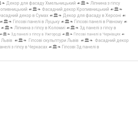
️❧
Декор для фасаду Хмельницький
☙🏛️❧
Ліпнина з гіпсу
Кропивницький
☙🏛️❧
Фасадний декор Кропивницький
☙🏛️❧
асадний декор в Сумах
☙🏛️❧
Декор для фасаду в Херсоні
☙
☙🏛️❧
Гіпсові панелі в Луцьку
☙🏛️❧
Гіпсові панелі в Рівному
☙
☙🏛️❧
Ліпнина з гіпсу в Коломиї
☙🏛️❧
3д панелі з гіпсу в
☙🏛️❧
3д панелі з гіпсу в Ужгороді
☙🏛️❧
Гіпсові панелі в Чернівцях
☙
 Львів
☙🏛️❧
Гіпсові скульптури Львів
☙🏛️❧
Фасадний декор
анелі з гіпсу в Черкасах
☙🏛️❧
Гіпсові 3д панелі в