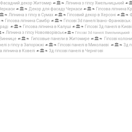
Фасадний декор Житомир
☙🏛️❧
Ліпнина з гіпсу Хмельницький
☙
 Черкаси
☙🏛️❧
Декор для фасаду Черкаси
☙🏛️❧
Гіпсова ліпнина 
🏛️❧
Ліпнина з гіпсу в Сумах
☙🏛️❧
Гіпсовий декор в Херсоні
☙🏛️❧
Ф
️❧
Гіпсова ліпнина Самбір
☙🏛️❧
Гіпсові 3d панелі Івано-Франківськ
граді
☙🏛️❧
Гіпсова ліпнина в Калуші
☙🏛️❧
Гіпсові 3д панелі в Києві
Ліпнина з гіпсу Новояворівськ
️❧
☙🏛️❧
Гіпсові 3d панелі Хмельницький
 Виннице
☙🏛️❧
Гипсовые панели в Житомире
☙🏛️❧
Гіпсові колони
елі з гіпсу в Запоріжжі
☙🏛️❧
Гіпсові панелі в Миколаєві
☙🏛️❧
3д п
а ліпнина в Ковелі
☙🏛️❧
3д гіпсові панелі в Чернігові