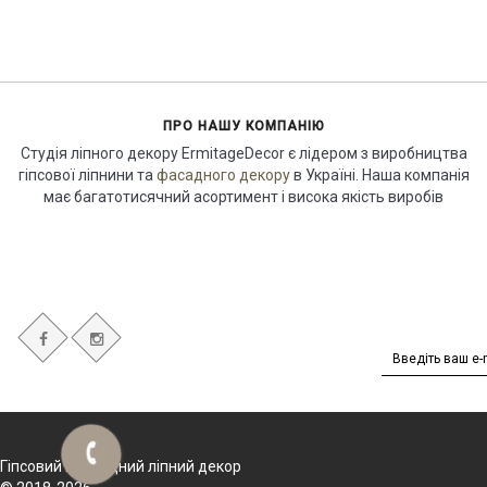
ПРО НАШУ КОМПАНІЮ
Студія ліпного декору ErmitageDecor є лідером з виробництва
гіпсової ліпнини та
фасадного декору
в Україні. Наша компанія
має багатотисячний асортимент і висока якість виробів
Гіпсовий і фасадний ліпний декор