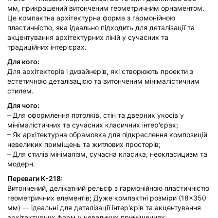
мм, прикрашений витонченим геометричним орнаментом.
Це компактна архітектурна форма з гармонійною
пластичністю, яка ідеально підходить для деталізації та
акцентування архітектурних ліній у сучасних та
традиційних інтер'єрах.
Для кого:
Для архітекторів і дизайнерів, які створюють проекти з
естетичною деталізацією та витонченим мінімалістичним
стилем.
Для чого:
– Для оформлення потолків, стін та дверних укосів у
мінімалістичних та сучасних класичних інтер'єрах;
– Як архітектурна обрамовка для підкреслення композицій
невеликих приміщень та житлових просторів;
– Для стилів мінімалізм, сучасна класика, неокласицизм та
модерн.
Переваги К-218:
Витончений, делікатний рельєф з гармонійною пластичністю
геометричних елементів; Дуже компактні розміри (18×350
мм) — ідеальні для деталізації інтер'єрів та акцентування
архітектурних форм у невеликих приміщеннях;