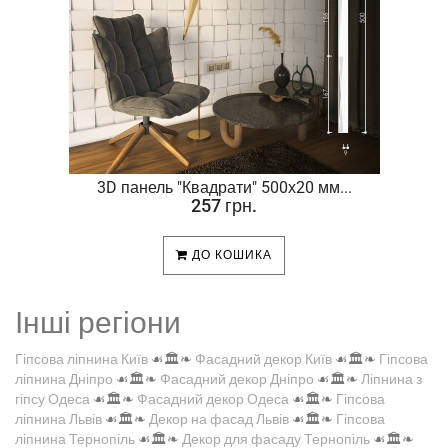
.
3D панель "Квадрати" 500х20 мм...
257 грн.
ДО КОШИКА
Інші регіони
Гіпсова ліпнина Київ
☙🏛️❧
Фасадний декор Київ
☙🏛️❧
Гіпсова
ліпнина Дніпро
☙🏛️❧
Фасадний декор Дніпро
☙🏛️❧
Ліпнина з
гіпсу Одеса
☙🏛️❧
Фасадний декор Одеса
☙🏛️❧
Гіпсова
ліпнина Львів
☙🏛️❧
Декор на фасад Львів
☙🏛️❧
Гіпсова
ліпнина Тернопіль
☙🏛️❧
Декор для фасаду Тернопіль
☙🏛️❧