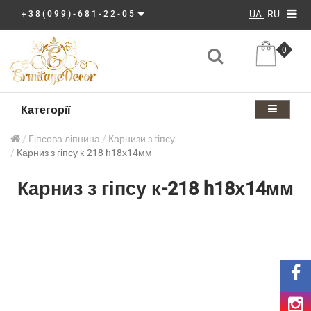
UA
RU
+38(099)-681-22-05
0
Категорії
Гіпсова ліпнина
Карнизи з гіпсу
Карниз з гіпсу к-218 h18х14мм
Карниз з гіпсу к-218 h18х14мм