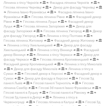
Ліпнина з гіпсу Чернігів
☙🏛️❧
Фасадна ліпнина Чернігів
☙🏛️❧
Гіпсова ліпнина Чернівці
☙🏛️❧
Декор для фасаду Чернівці
☙🏛️
❧
Ліпнина Івано-Франківськ
☙🏛️❧
Фасадна ліпнина Івано-
Франківськ
☙🏛️❧
Гіпсова ліпнина Рівне
☙🏛️❧
Фасадний декор
Рівне
☙🏛️❧
Гіпсова ліпнина Луцьк
☙🏛️❧
Фасадний декор
Луцьк
☙🏛️❧
Гіпсова ліпнина Запоріжжя
☙🏛️❧
Декор для
фасаду Запоріжжя
☙🏛️❧
Гіпсова ліпнина Ужгород
☙🏛️❧
Декор
для фасаду Ужгород
☙🏛️❧
Ліпнина з гіпсу Полтава
☙🏛️❧
Гіпсова ліпнина Житомир
☙🏛️❧
Фасадний декор Житомир
☙🏛️
❧
Ліпнина з гіпсу Хмельницький
☙🏛️❧
Декор для фасаду
Хмельницький
☙🏛️❧
Ліпнина з гіпсу Вінниця
☙🏛️❧
Фасадний
декор Вінниця
☙🏛️❧
Ліпнина з гіпсу Черкаси
☙🏛️❧
Декор для
фасаду Черкаси
☙🏛️❧
Гіпсова ліпнина Кропивницький
☙🏛️❧
Фасадний декор Кропивницький
☙🏛️❧
Ліпнина з гіпсу Миколаїв
☙🏛️❧
Декор для фасаду Миколаїв
☙🏛️❧
Ліпнина з гіпсу в
Сумах
☙🏛️❧
Гіпсовий декор в Херсоні
☙🏛️❧
Фасадний декор в
Сумах
☙🏛️❧
Декор для фасаду в Херсоні
☙🏛️❧
Гіпсові 3д
панелі Львів
☙🏛️❧
Гіпсові панелі Тернопіль
☙🏛️❧
Гіпсова
ліпнина Самбір
☙🏛️❧
Гіпсові 3d панелі Івано-Франківськ
☙🏛️❧
Гіпсові панелі в Луцьку
☙🏛️❧
Гіпсові панелі в Рівному
☙🏛️❧
Гіпсові 3д панелі в Дніпрі
☙🏛️❧
Ліпнина з гіпсу в
Червонограді
☙🏛️❧
Гіпсова ліпнина в Калуші
☙🏛️❧
Гіпсові 3д