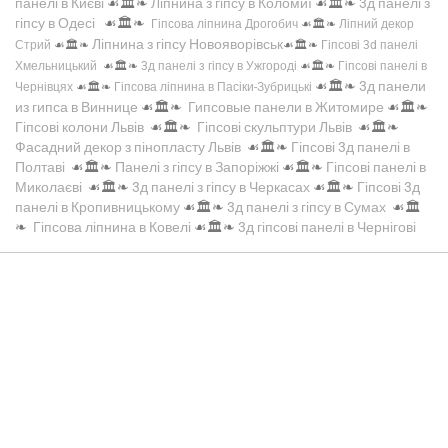
панелі в Києві
☙🏛️❧
Ліпнина з гіпсу в Коломиї
☙🏛️❧
3д панелі з
гіпсу в Одесі
☙🏛️❧
Гіпсова ліпнина Дрогобич
☙🏛️❧
Ліпний декор
Ліпнина з гіпсу Новояворівськ
Стрий
☙🏛️❧
☙🏛️❧
Гіпсові 3d панелі
Хмельницький
☙🏛️❧
3д панелі з гіпсу в Ужгороді
☙🏛️❧
Гіпсові панелі в
☙🏛️❧
3д панели
Чернівцях
☙🏛️❧
Гіпсова ліпнина в Пасіки-Зубрицькі
из гипса в Виннице
☙🏛️❧
Гипсовые панели в Житомире
☙🏛️❧
Гіпсові колони Львів
☙🏛️❧
Гіпсові скульптури Львів
☙🏛️❧
Фасадний декор з пінопласту Львів
☙🏛️❧
Гіпсові 3д панелі в
Полтаві
☙🏛️❧
Панелі з гіпсу в Запоріжжі
☙🏛️❧
Гіпсові панелі в
Миколаєві
☙🏛️❧
3д панелі з гіпсу в Черкасах
☙🏛️❧
Гіпсові 3д
панелі в Кропивницькому
☙🏛️❧
3д панелі з гіпсу в Сумах
☙🏛️
❧
Гіпсова ліпнина в Ковелі
☙🏛️❧
3д гіпсові панелі в Чернігові