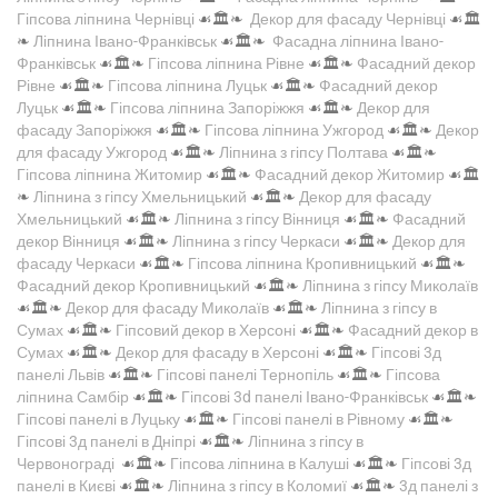
Гіпсова ліпнина Чернівці
☙🏛️❧
Декор для фасаду Чернівці
☙🏛️
❧
Ліпнина Івано-Франківськ
☙🏛️❧
Фасадна ліпнина Івано-
Франківськ
☙🏛️❧
Гіпсова ліпнина Рівне
☙🏛️❧
Фасадний декор
Рівне
☙🏛️❧
Гіпсова ліпнина Луцьк
☙🏛️❧
Фасадний декор
Луцьк
☙🏛️❧
Гіпсова ліпнина Запоріжжя
☙🏛️❧
Декор для
фасаду Запоріжжя
☙🏛️❧
Гіпсова ліпнина Ужгород
☙🏛️❧
Декор
для фасаду Ужгород
☙🏛️❧
Ліпнина з гіпсу Полтава
☙🏛️❧
Гіпсова ліпнина Житомир
☙🏛️❧
Фасадний декор Житомир
☙🏛️
❧
Ліпнина з гіпсу Хмельницький
☙🏛️❧
Декор для фасаду
Хмельницький
☙🏛️❧
Ліпнина з гіпсу Вінниця
☙🏛️❧
Фасадний
декор Вінниця
☙🏛️❧
Ліпнина з гіпсу Черкаси
☙🏛️❧
Декор для
фасаду Черкаси
☙🏛️❧
Гіпсова ліпнина Кропивницький
☙🏛️❧
Фасадний декор Кропивницький
☙🏛️❧
Ліпнина з гіпсу Миколаїв
☙🏛️❧
Декор для фасаду Миколаїв
☙🏛️❧
Ліпнина з гіпсу в
Сумах
☙🏛️❧
Гіпсовий декор в Херсоні
☙🏛️❧
Фасадний декор в
Сумах
☙🏛️❧
Декор для фасаду в Херсоні
☙🏛️❧
Гіпсові 3д
панелі Львів
☙🏛️❧
Гіпсові панелі Тернопіль
☙🏛️❧
Гіпсова
ліпнина Самбір
☙🏛️❧
Гіпсові 3d панелі Івано-Франківськ
☙🏛️❧
Гіпсові панелі в Луцьку
☙🏛️❧
Гіпсові панелі в Рівному
☙🏛️❧
Гіпсові 3д панелі в Дніпрі
☙🏛️❧
Ліпнина з гіпсу в
Червонограді
☙🏛️❧
Гіпсова ліпнина в Калуші
☙🏛️❧
Гіпсові 3д
панелі в Києві
☙🏛️❧
Ліпнина з гіпсу в Коломиї
☙🏛️❧
3д панелі з