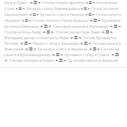
гіпсу в Одесі
☙🏛️❧
Гіпсова ліпнина Дрогобич
☙🏛️❧
Ліпний декор
Ліпнина з гіпсу Новояворівськ
Стрий
☙🏛️❧
☙🏛️❧
Гіпсові 3d панелі
Хмельницький
☙🏛️❧
3д панелі з гіпсу в Ужгороді
☙🏛️❧
Гіпсові панелі в
☙🏛️❧
3д панели
Чернівцях
☙🏛️❧
Гіпсова ліпнина в Пасіки-Зубрицькі
из гипса в Виннице
☙🏛️❧
Гипсовые панели в Житомире
☙🏛️❧
Гіпсові колони Львів
☙🏛️❧
Гіпсові скульптури Львів
☙🏛️❧
Фасадний декор з пінопласту Львів
☙🏛️❧
Гіпсові 3д панелі в
Полтаві
☙🏛️❧
Панелі з гіпсу в Запоріжжі
☙🏛️❧
Гіпсові панелі в
Миколаєві
☙🏛️❧
3д панелі з гіпсу в Черкасах
☙🏛️❧
Гіпсові 3д
панелі в Кропивницькому
☙🏛️❧
3д панелі з гіпсу в Сумах
☙🏛️
❧
Гіпсова ліпнина в Ковелі
☙🏛️❧
3д гіпсові панелі в Чернігові