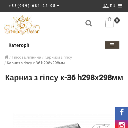
UA
RU
+38(099)-681-22-05
0
Категорії
Гіпсова ліпнина
Карнизи з гіпсу
Карниз з гіпсу к-36 h298х298мм
Карниз з гіпсу к-36 h298х298мм