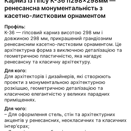
Карниз із гіпсу К-36 h298x298мм —
ренесансна монументальність з
касетно-листковим орнаментом
Профіль:
К-36 — гіпсовий карниз висотою 298 мм і
довжиною 298 мм, прикрашений грандіозним
ренесансним касетно-листковим орнаментом. Це
архітектурна форма з виключною деталізацією та
геометричною пластичністю, яка нагадує
ренесансну та класичну архітектуру.
Для кого:
Для архітекторів і дизайнерів, які створюють
проекти з монументальною архітектурною
розкішшю, геометричною деталізацією та
класичною елегантністю у великих парадних
приміщеннях.
Для чого:
– Для оформлення стель, стін та архітектурних
акцентів у ренесансних, неокласичних та класичних
інтер'єрах;