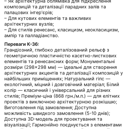
– Як архітектурна облямівка для підкреслення
композицій та деталізації парадних залів та
палацових інтер'єрів;
– Для кутових елементів та важливих
архітектурних вузлів;
– Для стилів ренесанс, класицизм, неокласицизм,
ампір та палладіанство.
Переваги К-36:
Грандіозний, глибоко деталізований рельєф з
геометричною пластичністю касетно-листкових
елементів та ренесансних форм; Монументальні
розміри (298×298 мм) — ідеальні для створення
архітектурних акцентів та деталізації композицій у
найбільших приміщеннях; Натуральний гіпс —
екологічний, міцний і довговічний матеріал; Білий
колір — класичний і універсальний для різних
стилів; Премiум-ціна (868 грн./м.п.) — для елітних
проектів з виключною архітектурною розкішшю;
Виготовлення під замовлення; Доступна
можливість швидкого замовлення (5-10 днів);
Доступна 3D-модель для проектування та
візуалізації; Гармонійно поєднується з елементами