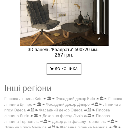
.
3D панель "Квадрати" 500х20 мм...
257 грн.
ДО КОШИКА
Інші регіони
Гіпсова ліпнина Київ
☙🏛️❧
Фасадний декор Київ
☙🏛️❧
Гіпсова
ліпнина Дніпро
☙🏛️❧
Фасадний декор Дніпро
☙🏛️❧
Ліпнина з
гіпсу Одеса
☙🏛️❧
Фасадний декор Одеса
☙🏛️❧
Гіпсова
ліпнина Львів
☙🏛️❧
Декор на фасад Львів
☙🏛️❧
Гіпсова
ліпнина Тернопіль
☙🏛️❧
Декор для фасаду Тернопіль
☙🏛️❧
Ліпнина з гіпсу Чернігів
☙🏛️❧
Фасадна ліпнина Чернігів
☙🏛️❧