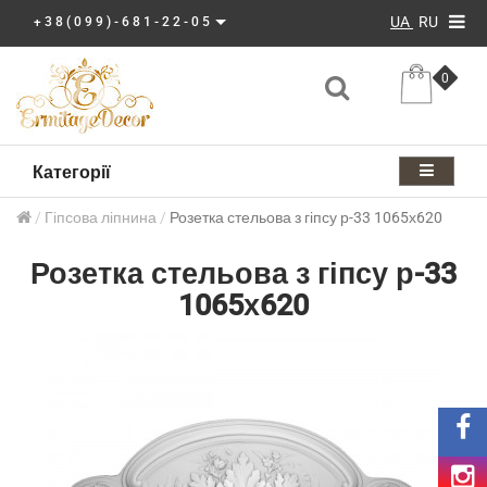
UA
RU
+38(099)-681-22-05
0
Категорії
Гіпсова ліпнина
Розетка стельова з гіпсу р-33 1065х620
Розетка стельова з гіпсу р-33
1065х620