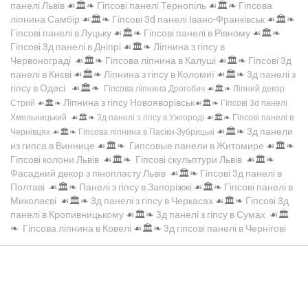
панелі Львів
☙🏛️❧
Гіпсові панелі Тернопіль
☙🏛️❧
Гіпсова
ліпнина Самбір
☙🏛️❧
Гіпсові 3d панелі Івано-Франківськ
☙🏛️❧
Гіпсові панелі в Луцьку
☙🏛️❧
Гіпсові панелі в Рівному
☙🏛️❧
Гіпсові 3д панелі в Дніпрі
☙🏛️❧
Ліпнина з гіпсу в
Червонограді
☙🏛️❧
Гіпсова ліпнина в Калуші
☙🏛️❧
Гіпсові 3д
панелі в Києві
☙🏛️❧
Ліпнина з гіпсу в Коломиї
☙🏛️❧
3д панелі з
гіпсу в Одесі
☙🏛️❧
Гіпсова ліпнина Дрогобич
☙🏛️❧
Ліпний декор
Ліпнина з гіпсу Новояворівськ
Стрий
☙🏛️❧
☙🏛️❧
Гіпсові 3d панелі
Хмельницький
☙🏛️❧
3д панелі з гіпсу в Ужгороді
☙🏛️❧
Гіпсові панелі в
☙🏛️❧
3д панели
Чернівцях
☙🏛️❧
Гіпсова ліпнина в Пасіки-Зубрицькі
из гипса в Виннице
☙🏛️❧
Гипсовые панели в Житомире
☙🏛️❧
Гіпсові колони Львів
☙🏛️❧
Гіпсові скульптури Львів
☙🏛️❧
Фасадний декор з пінопласту Львів
☙🏛️❧
Гіпсові 3д панелі в
Полтаві
☙🏛️❧
Панелі з гіпсу в Запоріжжі
☙🏛️❧
Гіпсові панелі в
Миколаєві
☙🏛️❧
3д панелі з гіпсу в Черкасах
☙🏛️❧
Гіпсові 3д
панелі в Кропивницькому
☙🏛️❧
3д панелі з гіпсу в Сумах
☙🏛️
❧
Гіпсова ліпнина в Ковелі
☙🏛️❧
3д гіпсові панелі в Чернігові