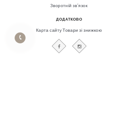
Зворотній зв’язок
ДОДАТКОВО
Карта сайту
Товари зі знижкою
БУДЬТЕ В КУРСІ НАШИХ АКЦІЙ І НОВИН
Гіпсовий і фасадний ліпний декор
© 2018-2025
Продвижение сайта