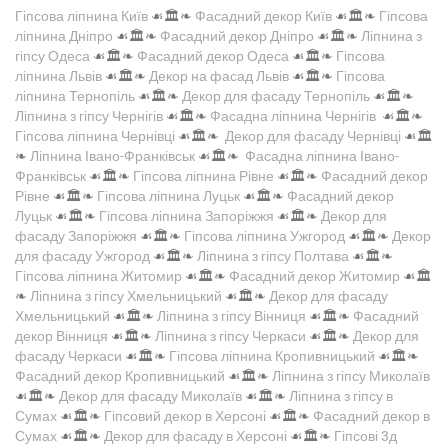
Гіпсова ліпнина Київ
☙🏛️❧
Фасадний декор Київ
☙🏛️❧
Гіпсова
ліпнина Дніпро
☙🏛️❧
Фасадний декор Дніпро
☙🏛️❧
Ліпнина з
гіпсу Одеса
☙🏛️❧
Фасадний декор Одеса
☙🏛️❧
Гіпсова
ліпнина Львів
☙🏛️❧
Декор на фасад Львів
☙🏛️❧
Гіпсова
ліпнина Тернопіль
☙🏛️❧
Декор для фасаду Тернопіль
☙🏛️❧
Ліпнина з гіпсу Чернігів
☙🏛️❧
Фасадна ліпнина Чернігів
☙🏛️❧
Гіпсова ліпнина Чернівці
☙🏛️❧
Декор для фасаду Чернівці
☙🏛️
❧
Ліпнина Івано-Франківськ
☙🏛️❧
Фасадна ліпнина Івано-
Франківськ
☙🏛️❧
Гіпсова ліпнина Рівне
☙🏛️❧
Фасадний декор
Рівне
☙🏛️❧
Гіпсова ліпнина Луцьк
☙🏛️❧
Фасадний декор
Луцьк
☙🏛️❧
Гіпсова ліпнина Запоріжжя
☙🏛️❧
Декор для
фасаду Запоріжжя
☙🏛️❧
Гіпсова ліпнина Ужгород
☙🏛️❧
Декор
для фасаду Ужгород
☙🏛️❧
Ліпнина з гіпсу Полтава
☙🏛️❧
Гіпсова ліпнина Житомир
☙🏛️❧
Фасадний декор Житомир
☙🏛️
❧
Ліпнина з гіпсу Хмельницький
☙🏛️❧
Декор для фасаду
Хмельницький
☙🏛️❧
Ліпнина з гіпсу Вінниця
☙🏛️❧
Фасадний
декор Вінниця
☙🏛️❧
Ліпнина з гіпсу Черкаси
☙🏛️❧
Декор для
фасаду Черкаси
☙🏛️❧
Гіпсова ліпнина Кропивницький
☙🏛️❧
Фасадний декор Кропивницький
☙🏛️❧
Ліпнина з гіпсу Миколаїв
☙🏛️❧
Декор для фасаду Миколаїв
☙🏛️❧
Ліпнина з гіпсу в
Сумах
☙🏛️❧
Гіпсовий декор в Херсоні
☙🏛️❧
Фасадний декор в
Сумах
☙🏛️❧
Декор для фасаду в Херсоні
☙🏛️❧
Гіпсові 3д