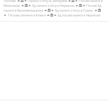
Полтаві
☙🏛️❧
Панелі з гіпсу в Запоріжжі
☙🏛️❧
Гіпсові панелі в
Миколаєві
☙🏛️❧
3д панелі з гіпсу в Черкасах
☙🏛️❧
Гіпсові 3д
панелі в Кропивницькому
☙🏛️❧
3д панелі з гіпсу в Сумах
☙🏛️
❧
Гіпсова ліпнина в Ковелі
☙🏛️❧
3д гіпсові панелі в Чернігові