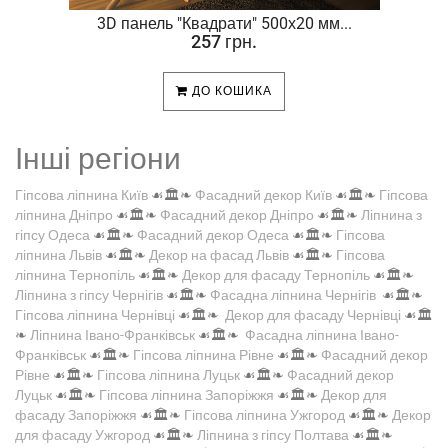
.
3D панель "Квадрати" 500х20 мм...
257 грн.
ДО КОШИКА
Інші регіони
Гіпсова ліпнина Київ
☙🏛️❧
Фасадний декор Київ
☙🏛️❧
Гіпсова
ліпнина Дніпро
☙🏛️❧
Фасадний декор Дніпро
☙🏛️❧
Ліпнина з
гіпсу Одеса
☙🏛️❧
Фасадний декор Одеса
☙🏛️❧
Гіпсова
ліпнина Львів
☙🏛️❧
Декор на фасад Львів
☙🏛️❧
Гіпсова
ліпнина Тернопіль
☙🏛️❧
Декор для фасаду Тернопіль
☙🏛️❧
Ліпнина з гіпсу Чернігів
☙🏛️❧
Фасадна ліпнина Чернігів
☙🏛️❧
Гіпсова ліпнина Чернівці
☙🏛️❧
Декор для фасаду Чернівці
☙🏛️
❧
Ліпнина Івано-Франківськ
☙🏛️❧
Фасадна ліпнина Івано-
Франківськ
☙🏛️❧
Гіпсова ліпнина Рівне
☙🏛️❧
Фасадний декор
Рівне
☙🏛️❧
Гіпсова ліпнина Луцьк
☙🏛️❧
Фасадний декор
Луцьк
☙🏛️❧
Гіпсова ліпнина Запоріжжя
☙🏛️❧
Декор для
фасаду Запоріжжя
☙🏛️❧
Гіпсова ліпнина Ужгород
☙🏛️❧
Декор
для фасаду Ужгород
☙🏛️❧
Ліпнина з гіпсу Полтава
☙🏛️❧