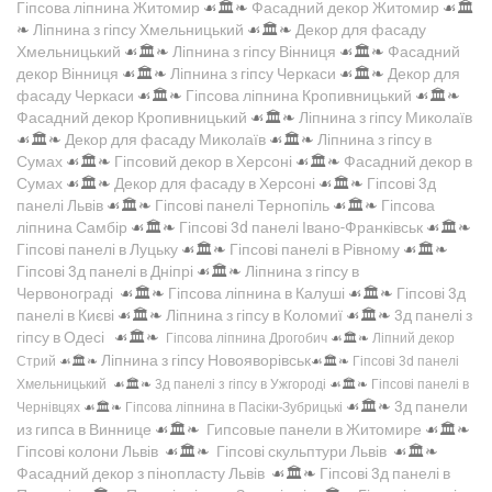
Гіпсова ліпнина Житомир
☙🏛️❧
Фасадний декор Житомир
☙🏛️
❧
Ліпнина з гіпсу Хмельницький
☙🏛️❧
Декор для фасаду
Хмельницький
☙🏛️❧
Ліпнина з гіпсу Вінниця
☙🏛️❧
Фасадний
декор Вінниця
☙🏛️❧
Ліпнина з гіпсу Черкаси
☙🏛️❧
Декор для
фасаду Черкаси
☙🏛️❧
Гіпсова ліпнина Кропивницький
☙🏛️❧
Фасадний декор Кропивницький
☙🏛️❧
Ліпнина з гіпсу Миколаїв
☙🏛️❧
Декор для фасаду Миколаїв
☙🏛️❧
Ліпнина з гіпсу в
Сумах
☙🏛️❧
Гіпсовий декор в Херсоні
☙🏛️❧
Фасадний декор в
Сумах
☙🏛️❧
Декор для фасаду в Херсоні
☙🏛️❧
Гіпсові 3д
панелі Львів
☙🏛️❧
Гіпсові панелі Тернопіль
☙🏛️❧
Гіпсова
ліпнина Самбір
☙🏛️❧
Гіпсові 3d панелі Івано-Франківськ
☙🏛️❧
Гіпсові панелі в Луцьку
☙🏛️❧
Гіпсові панелі в Рівному
☙🏛️❧
Гіпсові 3д панелі в Дніпрі
☙🏛️❧
Ліпнина з гіпсу в
Червонограді
☙🏛️❧
Гіпсова ліпнина в Калуші
☙🏛️❧
Гіпсові 3д
панелі в Києві
☙🏛️❧
Ліпнина з гіпсу в Коломиї
☙🏛️❧
3д панелі з
гіпсу в Одесі
☙🏛️❧
Гіпсова ліпнина Дрогобич
☙🏛️❧
Ліпний декор
Ліпнина з гіпсу Новояворівськ
Стрий
☙🏛️❧
☙🏛️❧
Гіпсові 3d панелі
Хмельницький
☙🏛️❧
3д панелі з гіпсу в Ужгороді
☙🏛️❧
Гіпсові панелі в
☙🏛️❧
3д панели
Чернівцях
☙🏛️❧
Гіпсова ліпнина в Пасіки-Зубрицькі
из гипса в Виннице
☙🏛️❧
Гипсовые панели в Житомире
☙🏛️❧
Гіпсові колони Львів
☙🏛️❧
Гіпсові скульптури Львів
☙🏛️❧
Фасадний декор з пінопласту Львів
☙🏛️❧
Гіпсові 3д панелі в