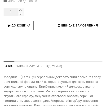
Знайшли дешевше
ДО КОШИКА
ШВИДКЕ ЗАМОВЛЕННЯ
ОПИС
ХАРАКТЕРИСТИКИ
ВІДГУКИ (0)
Молдинг – (Тяга) - універсальний декоративний елемент з гіпсу,
оригінальної форми, який використовується для кріплення на
вертикальну площину. Виріб призначений для декорування
внутрішніх стін приміщень. Мета-створення особливого
візуального ефекту, зонування стельової області, верхньої
частини стін, завершення дизайнерського інтер'єру, внесення
«останніх штрихів». Конструкція виконана з якісних матеріалів,