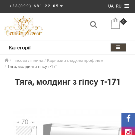
UA
RU
+38(099)-681-22-05
0
Категорії
Гіпсова ліпнина
Карнизи з гладким профілем
Тяга, молдинг з гіпсу т-171
Тяга, молдинг з гіпсу т-171