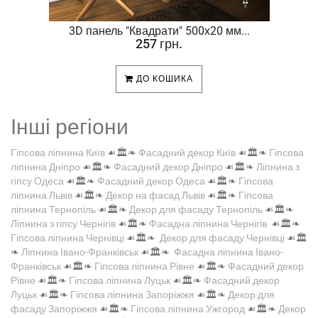
.
3D панель "Квадрати" 500х20 мм...
257 грн.
ДО КОШИКА
Інші регіони
Гіпсова ліпнина Київ
☙🏛️❧
Фасадний декор Київ
☙🏛️❧
Гіпсова
ліпнина Дніпро
☙🏛️❧
Фасадний декор Дніпро
☙🏛️❧
Ліпнина з
гіпсу Одеса
☙🏛️❧
Фасадний декор Одеса
☙🏛️❧
Гіпсова
ліпнина Львів
☙🏛️❧
Декор на фасад Львів
☙🏛️❧
Гіпсова
ліпнина Тернопіль
☙🏛️❧
Декор для фасаду Тернопіль
☙🏛️❧
Ліпнина з гіпсу Чернігів
☙🏛️❧
Фасадна ліпнина Чернігів
☙🏛️❧
Гіпсова ліпнина Чернівці
☙🏛️❧
Декор для фасаду Чернівці
☙🏛️
❧
Ліпнина Івано-Франківськ
☙🏛️❧
Фасадна ліпнина Івано-
Франківськ
☙🏛️❧
Гіпсова ліпнина Рівне
☙🏛️❧
Фасадний декор
Рівне
☙🏛️❧
Гіпсова ліпнина Луцьк
☙🏛️❧
Фасадний декор
Луцьк
☙🏛️❧
Гіпсова ліпнина Запоріжжя
☙🏛️❧
Декор для
фасаду Запоріжжя
☙🏛️❧
Гіпсова ліпнина Ужгород
☙🏛️❧
Декор