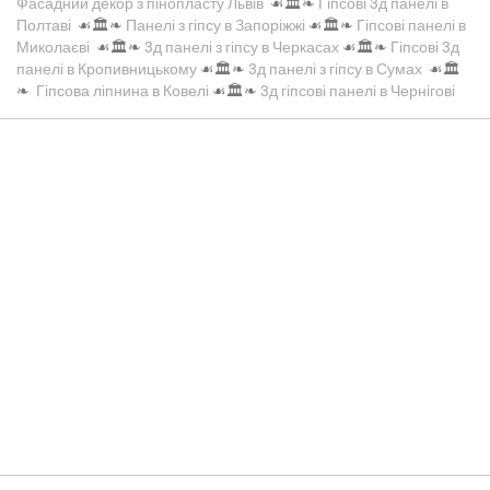
Фасадний декор з пінопласту Львів
☙🏛️❧
Гіпсові 3д панелі в
Полтаві
☙🏛️❧
Панелі з гіпсу в Запоріжжі
☙🏛️❧
Гіпсові панелі в
Миколаєві
☙🏛️❧
3д панелі з гіпсу в Черкасах
☙🏛️❧
Гіпсові 3д
панелі в Кропивницькому
☙🏛️❧
3д панелі з гіпсу в Сумах
☙🏛️
❧
Гіпсова ліпнина в Ковелі
☙🏛️❧
3д гіпсові панелі в Чернігові