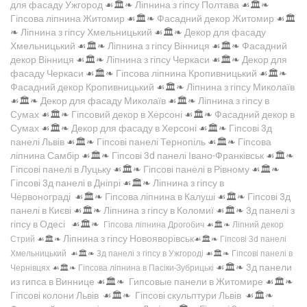
для фасаду Ужгород
☙🏛️❧
Ліпнина з гіпсу Полтава
☙🏛️❧
Гіпсова ліпнина Житомир
☙🏛️❧
Фасадний декор Житомир
☙🏛️
❧
Ліпнина з гіпсу Хмельницький
☙🏛️❧
Декор для фасаду
Хмельницький
☙🏛️❧
Ліпнина з гіпсу Вінниця
☙🏛️❧
Фасадний
декор Вінниця
☙🏛️❧
Ліпнина з гіпсу Черкаси
☙🏛️❧
Декор для
фасаду Черкаси
☙🏛️❧
Гіпсова ліпнина Кропивницький
☙🏛️❧
Фасадний декор Кропивницький
☙🏛️❧
Ліпнина з гіпсу Миколаїв
☙🏛️❧
Декор для фасаду Миколаїв
☙🏛️❧
Ліпнина з гіпсу в
Сумах
☙🏛️❧
Гіпсовий декор в Херсоні
☙🏛️❧
Фасадний декор в
Сумах
☙🏛️❧
Декор для фасаду в Херсоні
☙🏛️❧
Гіпсові 3д
панелі Львів
☙🏛️❧
Гіпсові панелі Тернопіль
☙🏛️❧
Гіпсова
ліпнина Самбір
☙🏛️❧
Гіпсові 3d панелі Івано-Франківськ
☙🏛️❧
Гіпсові панелі в Луцьку
☙🏛️❧
Гіпсові панелі в Рівному
☙🏛️❧
Гіпсові 3д панелі в Дніпрі
☙🏛️❧
Ліпнина з гіпсу в
Червонограді
☙🏛️❧
Гіпсова ліпнина в Калуші
☙🏛️❧
Гіпсові 3д
панелі в Києві
☙🏛️❧
Ліпнина з гіпсу в Коломиї
☙🏛️❧
3д панелі з
гіпсу в Одесі
☙🏛️❧
Гіпсова ліпнина Дрогобич
☙🏛️❧
Ліпний декор
Ліпнина з гіпсу Новояворівськ
Стрий
☙🏛️❧
☙🏛️❧
Гіпсові 3d панелі
Хмельницький
☙🏛️❧
3д панелі з гіпсу в Ужгороді
☙🏛️❧
Гіпсові панелі в
☙🏛️❧
3д панели
Чернівцях
☙🏛️❧
Гіпсова ліпнина в Пасіки-Зубрицькі
из гипса в Виннице
☙🏛️❧
Гипсовые панели в Житомире
☙🏛️❧
Гіпсові колони Львів
☙🏛️❧
Гіпсові скульптури Львів
☙🏛️❧