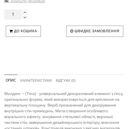
Знайшли дешевше
ДО КОШИКА
ШВИДКЕ ЗАМОВЛЕННЯ
ОПИС
ХАРАКТЕРИСТИКИ
ВІДГУКИ (0)
Молдинг – (Тяга) - універсальний декоративний елемент з гіпсу,
оригінальної форми, який використовується для кріплення на
вертикальну площину. Виріб призначений для декорування
внутрішніх стін приміщень. Мета-створення особливого
візуального ефекту, зонування стельової області, верхньої
частини стін, завершення дизайнерського інтер'єру, внесення
«останніх штрихів». Конструкція виконана з якісних матеріалів,