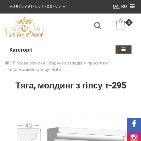
UA
RU
+38(099)-681-22-05
0
Категорії
Гіпсова ліпнина
Карнизи з гладким профілем
Тяга, молдинг з гіпсу т-295
Тяга, молдинг з гіпсу т-295