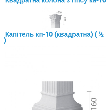
Квадратна колона з гіпсу ка-10
Капітель кп-10 (квадратна) ( ½
)