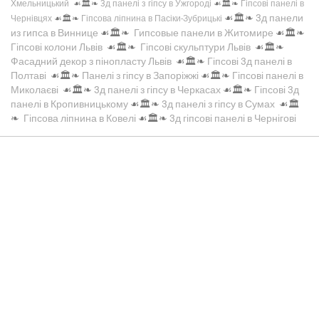
Хмельницький
☙🏛️❧
3д панелі з гіпсу в Ужгороді
☙🏛️❧
Гіпсові панелі в
☙🏛️❧
3д панели
Чернівцях
☙🏛️❧
Гіпсова ліпнина в Пасіки-Зубрицькі
из гипса в Виннице
☙🏛️❧
Гипсовые панели в Житомире
☙🏛️❧
Гіпсові колони Львів
☙🏛️❧
Гіпсові скульптури Львів
☙🏛️❧
Фасадний декор з пінопласту Львів
☙🏛️❧
Гіпсові 3д панелі в
Полтаві
☙🏛️❧
Панелі з гіпсу в Запоріжжі
☙🏛️❧
Гіпсові панелі в
Миколаєві
☙🏛️❧
3д панелі з гіпсу в Черкасах
☙🏛️❧
Гіпсові 3д
панелі в Кропивницькому
☙🏛️❧
3д панелі з гіпсу в Сумах
☙🏛️
❧
Гіпсова ліпнина в Ковелі
☙🏛️❧
3д гіпсові панелі в Чернігові