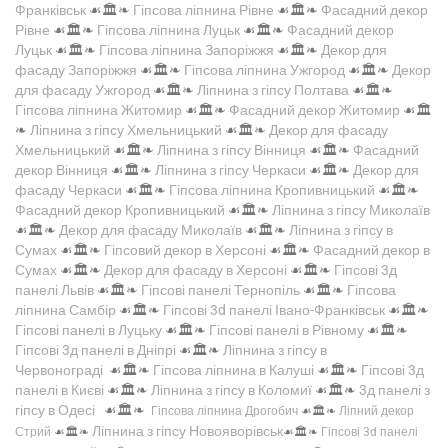
Франківськ
☙🏛️❧
Гіпсова ліпнина Рівне
☙🏛️❧
Фасадний декор
Рівне
☙🏛️❧
Гіпсова ліпнина Луцьк
☙🏛️❧
Фасадний декор
Луцьк
☙🏛️❧
Гіпсова ліпнина Запоріжжя
☙🏛️❧
Декор для
фасаду Запоріжжя
☙🏛️❧
Гіпсова ліпнина Ужгород
☙🏛️❧
Декор
для фасаду Ужгород
☙🏛️❧
Ліпнина з гіпсу Полтава
☙🏛️❧
Гіпсова ліпнина Житомир
☙🏛️❧
Фасадний декор Житомир
☙🏛️
❧
Ліпнина з гіпсу Хмельницький
☙🏛️❧
Декор для фасаду
Хмельницький
☙🏛️❧
Ліпнина з гіпсу Вінниця
☙🏛️❧
Фасадний
декор Вінниця
☙🏛️❧
Ліпнина з гіпсу Черкаси
☙🏛️❧
Декор для
фасаду Черкаси
☙🏛️❧
Гіпсова ліпнина Кропивницький
☙🏛️❧
Фасадний декор Кропивницький
☙🏛️❧
Ліпнина з гіпсу Миколаїв
☙🏛️❧
Декор для фасаду Миколаїв
☙🏛️❧
Ліпнина з гіпсу в
Сумах
☙🏛️❧
Гіпсовий декор в Херсоні
☙🏛️❧
Фасадний декор в
Сумах
☙🏛️❧
Декор для фасаду в Херсоні
☙🏛️❧
Гіпсові 3д
панелі Львів
☙🏛️❧
Гіпсові панелі Тернопіль
☙🏛️❧
Гіпсова
ліпнина Самбір
☙🏛️❧
Гіпсові 3d панелі Івано-Франківськ
☙🏛️❧
Гіпсові панелі в Луцьку
☙🏛️❧
Гіпсові панелі в Рівному
☙🏛️❧
Гіпсові 3д панелі в Дніпрі
☙🏛️❧
Ліпнина з гіпсу в
Червонограді
☙🏛️❧
Гіпсова ліпнина в Калуші
☙🏛️❧
Гіпсові 3д
панелі в Києві
☙🏛️❧
Ліпнина з гіпсу в Коломиї
☙🏛️❧
3д панелі з
гіпсу в Одесі
☙🏛️❧
Гіпсова ліпнина Дрогобич
☙🏛️❧
Ліпний декор
Ліпнина з гіпсу Новояворівськ
Стрий
☙🏛️❧
☙🏛️❧
Гіпсові 3d панелі