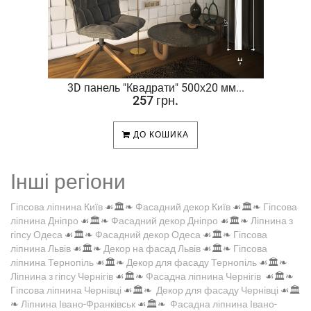
.
3D панель "Квадрати" 500х20 мм...
257 грн.
ДО КОШИКА
Інші регіони
Гіпсова ліпнина Київ
☙🏛️❧
Фасадний декор Київ
☙🏛️❧
Гіпсова
ліпнина Дніпро
☙🏛️❧
Фасадний декор Дніпро
☙🏛️❧
Ліпнина з
гіпсу Одеса
☙🏛️❧
Фасадний декор Одеса
☙🏛️❧
Гіпсова
ліпнина Львів
☙🏛️❧
Декор на фасад Львів
☙🏛️❧
Гіпсова
ліпнина Тернопіль
☙🏛️❧
Декор для фасаду Тернопіль
☙🏛️❧
Ліпнина з гіпсу Чернігів
☙🏛️❧
Фасадна ліпнина Чернігів
☙🏛️❧
Гіпсова ліпнина Чернівці
☙🏛️❧
Декор для фасаду Чернівці
☙🏛️
❧
Ліпнина Івано-Франківськ
☙🏛️❧
Фасадна ліпнина Івано-