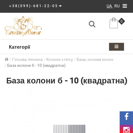
UA
RU
+38(099)-681-22-05
0
Категорії
Гіпсова ліпнина
Колони з гіпсу
Бази, основа колон
База колони б - 10 (квадратна)
База колони б - 10 (квадратна)