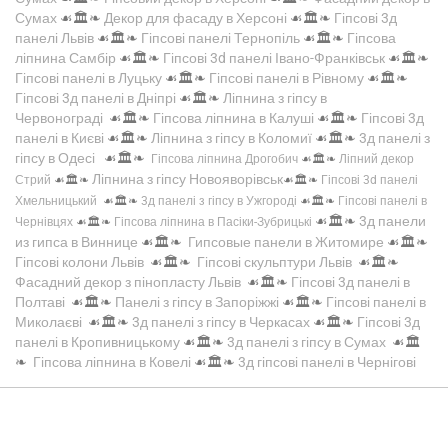
Сумах
☙🏛️❧
Декор для фасаду в Херсоні
☙🏛️❧
Гіпсові 3д
панелі Львів
☙🏛️❧
Гіпсові панелі Тернопіль
☙🏛️❧
Гіпсова
ліпнина Самбір
☙🏛️❧
Гіпсові 3d панелі Івано-Франківськ
☙🏛️❧
Гіпсові панелі в Луцьку
☙🏛️❧
Гіпсові панелі в Рівному
☙🏛️❧
Гіпсові 3д панелі в Дніпрі
☙🏛️❧
Ліпнина з гіпсу в
Червонограді
☙🏛️❧
Гіпсова ліпнина в Калуші
☙🏛️❧
Гіпсові 3д
панелі в Києві
☙🏛️❧
Ліпнина з гіпсу в Коломиї
☙🏛️❧
3д панелі з
гіпсу в Одесі
☙🏛️❧
Гіпсова ліпнина Дрогобич
☙🏛️❧
Ліпний декор
Ліпнина з гіпсу Новояворівськ
Стрий
☙🏛️❧
☙🏛️❧
Гіпсові 3d панелі
Хмельницький
☙🏛️❧
3д панелі з гіпсу в Ужгороді
☙🏛️❧
Гіпсові панелі в
☙🏛️❧
3д панели
Чернівцях
☙🏛️❧
Гіпсова ліпнина в Пасіки-Зубрицькі
из гипса в Виннице
☙🏛️❧
Гипсовые панели в Житомире
☙🏛️❧
Гіпсові колони Львів
☙🏛️❧
Гіпсові скульптури Львів
☙🏛️❧
Фасадний декор з пінопласту Львів
☙🏛️❧
Гіпсові 3д панелі в
Полтаві
☙🏛️❧
Панелі з гіпсу в Запоріжжі
☙🏛️❧
Гіпсові панелі в
Миколаєві
☙🏛️❧
3д панелі з гіпсу в Черкасах
☙🏛️❧
Гіпсові 3д
панелі в Кропивницькому
☙🏛️❧
3д панелі з гіпсу в Сумах
☙🏛️
❧
Гіпсова ліпнина в Ковелі
☙🏛️❧
3д гіпсові панелі в Чернігові