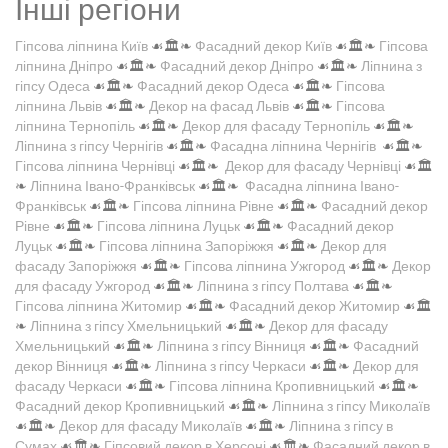
Інші регіони
Гіпсова ліпнина Київ
☙🏛️❧
Фасадний декор Київ
☙🏛️❧
Гіпсова
ліпнина Дніпро
☙🏛️❧
Фасадний декор Дніпро
☙🏛️❧
Ліпнина з
гіпсу Одеса
☙🏛️❧
Фасадний декор Одеса
☙🏛️❧
Гіпсова
ліпнина Львів
☙🏛️❧
Декор на фасад Львів
☙🏛️❧
Гіпсова
ліпнина Тернопіль
☙🏛️❧
Декор для фасаду Тернопіль
☙🏛️❧
Ліпнина з гіпсу Чернігів
☙🏛️❧
Фасадна ліпнина Чернігів
☙🏛️❧
Гіпсова ліпнина Чернівці
☙🏛️❧
Декор для фасаду Чернівці
☙🏛️
❧
Ліпнина Івано-Франківськ
☙🏛️❧
Фасадна ліпнина Івано-
Франківськ
☙🏛️❧
Гіпсова ліпнина Рівне
☙🏛️❧
Фасадний декор
Рівне
☙🏛️❧
Гіпсова ліпнина Луцьк
☙🏛️❧
Фасадний декор
Луцьк
☙🏛️❧
Гіпсова ліпнина Запоріжжя
☙🏛️❧
Декор для
фасаду Запоріжжя
☙🏛️❧
Гіпсова ліпнина Ужгород
☙🏛️❧
Декор
для фасаду Ужгород
☙🏛️❧
Ліпнина з гіпсу Полтава
☙🏛️❧
Гіпсова ліпнина Житомир
☙🏛️❧
Фасадний декор Житомир
☙🏛️
❧
Ліпнина з гіпсу Хмельницький
☙🏛️❧
Декор для фасаду
Хмельницький
☙🏛️❧
Ліпнина з гіпсу Вінниця
☙🏛️❧
Фасадний
декор Вінниця
☙🏛️❧
Ліпнина з гіпсу Черкаси
☙🏛️❧
Декор для
фасаду Черкаси
☙🏛️❧
Гіпсова ліпнина Кропивницький
☙🏛️❧
Фасадний декор Кропивницький
☙🏛️❧
Ліпнина з гіпсу Миколаїв
☙🏛️❧
Декор для фасаду Миколаїв
☙🏛️❧
Ліпнина з гіпсу в
Сумах
☙🏛️❧
Гіпсовий декор в Херсоні
☙🏛️❧
Фасадний декор в