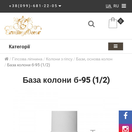
UA
RU
+38(099)-681-22-05
0
Категорії
Гіпсова ліпнина
Колони з гіпсу
Бази, основа колон
База колони б-95 (1/2)
База колони б-95 (1/2)