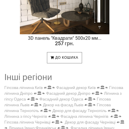
.
3D панель "Квадрати" 500х20 мм...
257 грн.
ДО КОШИКА
Інші регіони
Гіпсова ліпнина Київ
☙🏛️❧
Фасадний декор Київ
☙🏛️❧
Гіпсова
ліпнина Дніпро
☙🏛️❧
Фасадний декор Дніпро
☙🏛️❧
Ліпнина з
гіпсу Одеса
☙🏛️❧
Фасадний декор Одеса
☙🏛️❧
Гіпсова
ліпнина Львів
☙🏛️❧
Декор на фасад Львів
☙🏛️❧
Гіпсова
ліпнина Тернопіль
☙🏛️❧
Декор для фасаду Тернопіль
☙🏛️❧
Ліпнина з гіпсу Чернігів
☙🏛️❧
Фасадна ліпнина Чернігів
☙🏛️❧
Гіпсова ліпнина Чернівці
☙🏛️❧
Декор для фасаду Чернівці
☙🏛️
❧
Ліпнина Івано-Франківськ
☙🏛️❧
Фасадна ліпнина Івано-