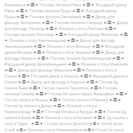
Франківськ
☙🏛️❧
Гіпсова ліпнина Рівне
☙🏛️❧
Фасадний декор
Рівне
☙🏛️❧
Гіпсова ліпнина Луцьк
☙🏛️❧
Фасадний декор
Луцьк
☙🏛️❧
Гіпсова ліпнина Запоріжжя
☙🏛️❧
Декор для
фасаду Запоріжжя
☙🏛️❧
Гіпсова ліпнина Ужгород
☙🏛️❧
Декор
для фасаду Ужгород
☙🏛️❧
Ліпнина з гіпсу Полтава
☙🏛️❧
Гіпсова ліпнина Житомир
☙🏛️❧
Фасадний декор Житомир
☙🏛️
❧
Ліпнина з гіпсу Хмельницький
☙🏛️❧
Декор для фасаду
Хмельницький
☙🏛️❧
Ліпнина з гіпсу Вінниця
☙🏛️❧
Фасадний
декор Вінниця
☙🏛️❧
Ліпнина з гіпсу Черкаси
☙🏛️❧
Декор для
фасаду Черкаси
☙🏛️❧
Гіпсова ліпнина Кропивницький
☙🏛️❧
Фасадний декор Кропивницький
☙🏛️❧
Ліпнина з гіпсу Миколаїв
☙🏛️❧
Декор для фасаду Миколаїв
☙🏛️❧
Ліпнина з гіпсу в
Сумах
☙🏛️❧
Гіпсовий декор в Херсоні
☙🏛️❧
Фасадний декор в
Сумах
☙🏛️❧
Декор для фасаду в Херсоні
☙🏛️❧
Гіпсові 3д
панелі Львів
☙🏛️❧
Гіпсові панелі Тернопіль
☙🏛️❧
Гіпсова
ліпнина Самбір
☙🏛️❧
Гіпсові 3d панелі Івано-Франківськ
☙🏛️❧
Гіпсові панелі в Луцьку
☙🏛️❧
Гіпсові панелі в Рівному
☙🏛️❧
Гіпсові 3д панелі в Дніпрі
☙🏛️❧
Ліпнина з гіпсу в
Червонограді
☙🏛️❧
Гіпсова ліпнина в Калуші
☙🏛️❧
Гіпсові 3д
панелі в Києві
☙🏛️❧
Ліпнина з гіпсу в Коломиї
☙🏛️❧
3д панелі з
гіпсу в Одесі
☙🏛️❧
Гіпсова ліпнина Дрогобич
☙🏛️❧
Ліпний декор
Ліпнина з гіпсу Новояворівськ
Стрий
☙🏛️❧
☙🏛️❧
Гіпсові 3d панелі