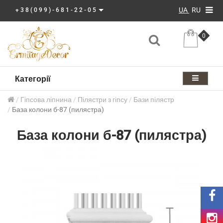
UA
RU
+38(099)-681-22-05
0
Категорії
Гіпсова ліпнина
Пілястри з гіпсу
Бази пілястр
База колони б-87 (пилястра)
База колони б-87 (пилястра)