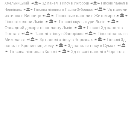
Хмельницький
☙🏛️❧
3д панелі з гіпсу в Ужгороді
☙🏛️❧
Гіпсові панелі в
☙🏛️❧
3д панели
Чернівцях
☙🏛️❧
Гіпсова ліпнина в Пасіки-Зубрицькі
из гипса в Виннице
☙🏛️❧
Гипсовые панели в Житомире
☙🏛️❧
Гіпсові колони Львів
☙🏛️❧
Гіпсові скульптури Львів
☙🏛️❧
Фасадний декор з пінопласту Львів
☙🏛️❧
Гіпсові 3д панелі в
Полтаві
☙🏛️❧
Панелі з гіпсу в Запоріжжі
☙🏛️❧
Гіпсові панелі в
Миколаєві
☙🏛️❧
3д панелі з гіпсу в Черкасах
☙🏛️❧
Гіпсові 3д
панелі в Кропивницькому
☙🏛️❧
3д панелі з гіпсу в Сумах
☙🏛️
❧
Гіпсова ліпнина в Ковелі
☙🏛️❧
3д гіпсові панелі в Чернігові