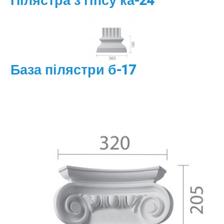
Пілястра з гіпсу ка-24
База пілястри б-17