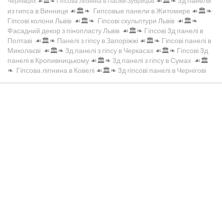
☙🏛️❧
3д панели
Чернівцях
☙🏛️❧
Гіпсова ліпнина в Пасіки-Зубрицькі
из гипса в Виннице
☙🏛️❧
Гипсовые панели в Житомире
☙🏛️❧
Гіпсові колони Львів
☙🏛️❧
Гіпсові скульптури Львів
☙🏛️❧
Фасадний декор з пінопласту Львів
☙🏛️❧
Гіпсові 3д панелі в
Полтаві
☙🏛️❧
Панелі з гіпсу в Запоріжжі
☙🏛️❧
Гіпсові панелі в
Миколаєві
☙🏛️❧
3д панелі з гіпсу в Черкасах
☙🏛️❧
Гіпсові 3д
панелі в Кропивницькому
☙🏛️❧
3д панелі з гіпсу в Сумах
☙🏛️
❧
Гіпсова ліпнина в Ковелі
☙🏛️❧
3д гіпсові панелі в Чернігові