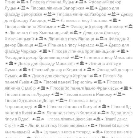
Рівне
☙🏛️❧
Гіпсова ліпнина Луцьк
☙🏛️❧
Фасадний декор
Луцьк
☙🏛️❧
Гіпсова ліпнина Запоріжжя
☙🏛️❧
Декор для
фасаду Запоріжжя
☙🏛️❧
Гіпсова ліпнина Ужгород
☙🏛️❧
Декор
для фасаду Ужгород
☙🏛️❧
Ліпнина з гіпсу Полтава
☙🏛️❧
Гіпсова ліпнина Житомир
☙🏛️❧
Фасадний декор Житомир
☙🏛️
❧
Ліпнина з гіпсу Хмельницький
☙🏛️❧
Декор для фасаду
Хмельницький
☙🏛️❧
Ліпнина з гіпсу Вінниця
☙🏛️❧
Фасадний
декор Вінниця
☙🏛️❧
Ліпнина з гіпсу Черкаси
☙🏛️❧
Декор для
фасаду Черкаси
☙🏛️❧
Гіпсова ліпнина Кропивницький
☙🏛️❧
Фасадний декор Кропивницький
☙🏛️❧
Ліпнина з гіпсу Миколаїв
☙🏛️❧
Декор для фасаду Миколаїв
☙🏛️❧
Ліпнина з гіпсу в
Сумах
☙🏛️❧
Гіпсовий декор в Херсоні
☙🏛️❧
Фасадний декор в
Сумах
☙🏛️❧
Декор для фасаду в Херсоні
☙🏛️❧
Гіпсові 3д
панелі Львів
☙🏛️❧
Гіпсові панелі Тернопіль
☙🏛️❧
Гіпсова
ліпнина Самбір
☙🏛️❧
Гіпсові 3d панелі Івано-Франківськ
☙🏛️❧
Гіпсові панелі в Луцьку
☙🏛️❧
Гіпсові панелі в Рівному
☙🏛️❧
Гіпсові 3д панелі в Дніпрі
☙🏛️❧
Ліпнина з гіпсу в
Червонограді
☙🏛️❧
Гіпсова ліпнина в Калуші
☙🏛️❧
Гіпсові 3д
панелі в Києві
☙🏛️❧
Ліпнина з гіпсу в Коломиї
☙🏛️❧
3д панелі з
гіпсу в Одесі
☙🏛️❧
Гіпсова ліпнина Дрогобич
☙🏛️❧
Ліпний декор
Ліпнина з гіпсу Новояворівськ
Стрий
☙🏛️❧
☙🏛️❧
Гіпсові 3d панелі
Хмельницький
☙🏛️❧
3д панелі з гіпсу в Ужгороді
☙🏛️❧
Гіпсові панелі в