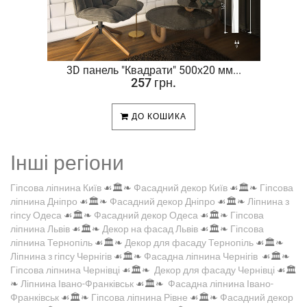
.
3D панель "Квадрати" 500х20 мм...
257 грн.
ДО КОШИКА
Інші регіони
Гіпсова ліпнина Київ
☙🏛️❧
Фасадний декор Київ
☙🏛️❧
Гіпсова
ліпнина Дніпро
☙🏛️❧
Фасадний декор Дніпро
☙🏛️❧
Ліпнина з
гіпсу Одеса
☙🏛️❧
Фасадний декор Одеса
☙🏛️❧
Гіпсова
ліпнина Львів
☙🏛️❧
Декор на фасад Львів
☙🏛️❧
Гіпсова
ліпнина Тернопіль
☙🏛️❧
Декор для фасаду Тернопіль
☙🏛️❧
Ліпнина з гіпсу Чернігів
☙🏛️❧
Фасадна ліпнина Чернігів
☙🏛️❧
Гіпсова ліпнина Чернівці
☙🏛️❧
Декор для фасаду Чернівці
☙🏛️
❧
Ліпнина Івано-Франківськ
☙🏛️❧
Фасадна ліпнина Івано-
Франківськ
☙🏛️❧
Гіпсова ліпнина Рівне
☙🏛️❧
Фасадний декор