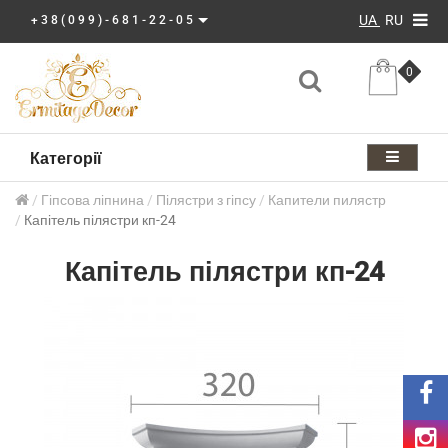
UA
RU
+38(099)-681-22-05
0
Категорії
Гіпсова ліпнина
Пілястри з гіпсу
Капители пилястр
Капітель пілястри кп-24
Капітель пілястри кп-24