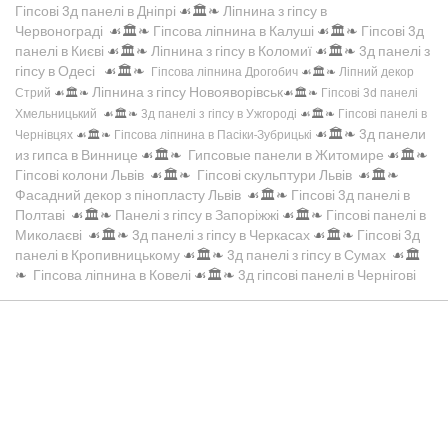
Гіпсові 3д панелі в Дніпрі
☙🏛️❧
Ліпнина з гіпсу в
Червонограді
☙🏛️❧
Гіпсова ліпнина в Калуші
☙🏛️❧
Гіпсові 3д
панелі в Києві
☙🏛️❧
Ліпнина з гіпсу в Коломиї
☙🏛️❧
3д панелі з
гіпсу в Одесі
☙🏛️❧
Гіпсова ліпнина Дрогобич
☙🏛️❧
Ліпний декор
Ліпнина з гіпсу Новояворівськ
Стрий
☙🏛️❧
☙🏛️❧
Гіпсові 3d панелі
Хмельницький
☙🏛️❧
3д панелі з гіпсу в Ужгороді
☙🏛️❧
Гіпсові панелі в
☙🏛️❧
3д панели
Чернівцях
☙🏛️❧
Гіпсова ліпнина в Пасіки-Зубрицькі
из гипса в Виннице
☙🏛️❧
Гипсовые панели в Житомире
☙🏛️❧
Гіпсові колони Львів
☙🏛️❧
Гіпсові скульптури Львів
☙🏛️❧
Фасадний декор з пінопласту Львів
☙🏛️❧
Гіпсові 3д панелі в
Полтаві
☙🏛️❧
Панелі з гіпсу в Запоріжжі
☙🏛️❧
Гіпсові панелі в
Миколаєві
☙🏛️❧
3д панелі з гіпсу в Черкасах
☙🏛️❧
Гіпсові 3д
панелі в Кропивницькому
☙🏛️❧
3д панелі з гіпсу в Сумах
☙🏛️
❧
Гіпсова ліпнина в Ковелі
☙🏛️❧
3д гіпсові панелі в Чернігові