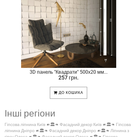
.
3D панель "Квадрати" 500х20 мм...
257 грн.
ДО КОШИКА
Інші регіони
Гіпсова ліпнина Київ
☙🏛️❧
Фасадний декор Київ
☙🏛️❧
Гіпсова
ліпнина Дніпро
☙🏛️❧
Фасадний декор Дніпро
☙🏛️❧
Ліпнина з
гіпсу Одеса
☙🏛️❧
Фасадний декор Одеса
☙🏛️❧
Гіпсова