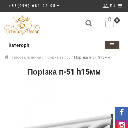
UA
RU
+38(099)-681-22-05
0
Категорії
Гіпсова ліпнина
Порізка з гіпсу
Порізка п-51 h15мм
Порізка п-51 h15мм