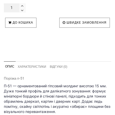
ДО КОШИКА
ШВИДКЕ ЗАМОВЛЕННЯ
ОПИС
ХАРАКТЕРИСТИКИ
ВІДГУКИ (0)
Порізка п-51
П‑51 — орнаментований гіпсовий молдинг висотою 15 мм.
Дуже тонкий профіль для делікатного зонування: формує
мініатюрні бордюри й стінові панелі, підходить для тонких
обрамлень дзеркал, картин і дверних карт. Додає ледь
помітну, охайну світлотінь і акуратно «зібирає» площини без
візуального перевантаження.