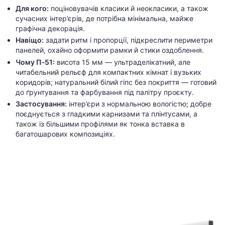
Для кого:
поціновувачів класики й неокласики, а також
сучасних інтер’єрів, де потрібна мінімальна, майже
графічна декорація.
Навіщо:
задати ритм і пропорції, підкреслити периметри
панелей, охайно оформити рамки й стики оздоблення.
Чому П‑51:
висота 15 мм — ультраделікатний, але
читабельний рельєф для компактних кімнат і вузьких
коридорів; натуральний білий гіпс без покриття — готовий
до ґрунтування та фарбування під палітру проєкту.
Застосування:
інтер’єри з нормальною вологістю; добре
поєднується з гладкими карнизами та плінтусами, а
також із більшими профілями як тонка вставка в
багатошарових композиціях.