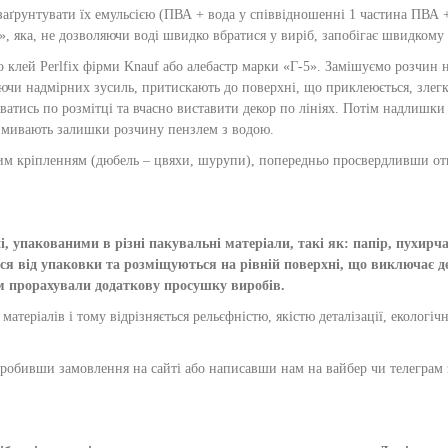
аґрунтувати їх емульсією (ПВА + вода у співвідношенні 1 частина ПВА +
у», яка, не дозволяючи воді швидко вбратися у виріб, запобігає швидкому
клей Perlfix фірми Knauf або алебастр марки «Г-5». Замішуємо розчин на
аючи надмірних зусиль, притискають до поверхні, що приклеюється, зле
уватись по розмітці та вчасно виставити декор по лініях. Потім надлишк
ня змивають залишки розчину пензлем з водою.
им кріпленням (дюбель – цвяхи, шурупи), попередньо просвердливши от
 упакованими в різні пакувальні матеріали, такі як: папір, пухирчас
д упаковки та розміщуються на рівній поверхні, що виключає деф
ам прорахували додаткову просушку виробів.
атеріалів і тому відрізняється рельєфністю, якістю деталізації, екологі
зробивши замовлення на сайті або написавши нам на вайбер чи телеграм