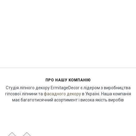
ПРО НАШУ КОМПАНІЮ
Студія ліпного декору ErmitageDecor є лідером з виробництва
гіпсової ліпнини та
фасадного декору
в Україні. Наша компанія
має багатотисячний асортимент і висока якість виробів