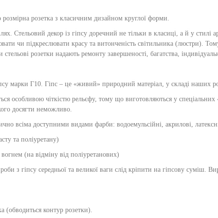
 розмірна розетка з класичним дизайном круглої форми.
х. Стельовий декор із гіпсу доречний не тільки в класиці, а й у стилі ар
нювати чи підкреслювати красу та витонченість світильника (люстри). То
 стельові розетки надають ремонту завершеності, багатства, індивідуал
псу марки Г10. Гіпс – це «живий» природний матеріал, у складі наших ро
ься особливою чіткістю рельєфу, тому що виготовляються у спеціальних
акого досягти неможливо.
чно всіма доступними видами фарби: водоемульсійні, акрилові, латексні, 
асту та поліуретану)
 вогнем (на відміну від поліуретанових)
оби з гіпсу середньої та великої ваги слід кріпити на гіпсову суміш. В
а (обводиться контур розетки).