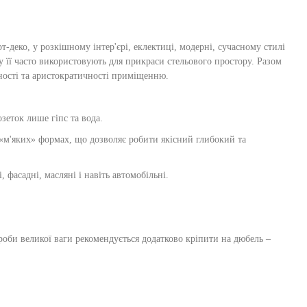
т-деко, у розкішному інтер'єрі, еклектиці, модерні, сучасному стилі
му її часто використовують для прикраси стельового простору. Разом
ьності та аристократичності приміщенню.
зеток лише гіпс та вода.
 «м'яких» формах, що дозволяє робити якісний глибокий та
фасадні, масляні і навіть автомобільні.
ироби великої ваги рекомендується додатково кріпити на дюбель –