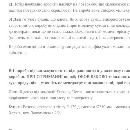
2)
Потім необхідно зробити насічку на поверхнях, що склеюються і з
насічки поверхню стін, скріплює її. На виробі вона створює «плівк
3)
Далі готують суміш, що клеїть. Як клейову суміш використовуємо 
зворотний бік виробу викладають приготовлену суміш і, не доклад
до поверхні, доки це не стане важко. Важливо в цей момент орієнт
(шпатель, мастихін, стоматологічні шпателі і т.д.), і на завершен
Вироби великої ваги рекомендуємо додатково зафіксувати механічн
кріплення.
Всі вироби відвантажуються та відправляються у вологому стані,
коробки. ПРИ ОТРИМАННІ виробу ОБОВ'ЯЗКОВО звільняються ві
суха продукція – уточніть це менеджеру при замовленні, щоб в
Ліпний декор від компанії ErmatageDecor - виготовляється з кращих м
відрізняють його від пінопласту та поліуретану.
Купити Розетка стельова з гіпсу Р-129 діаметром Ø310 мм - можна 
Харків, вул. Залютинська 2/2.