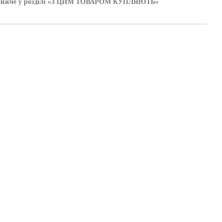
іться нижче у розділі «З ЦИМ ТОВАРОМ КУПЛЯЮТЬ»