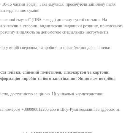
 10-15 частин води). Така емульсія, просочуючи запилену після
 затвердіванню суміші.
 основі емульсії (ПВА + вода) до стану густої сметани. На
гка хитаючи в сторони, видавлюючи надлишки розчину, притискають
и розчину видаляють за допомогою спеціальних інструментів
вір у виріб свердлом, та зробивши поглиблення для шапочки
та плівка, спінений поліетилен, гіпсокартон та картонні
ормацію виробів та його запотівання! Якщо вам потрібна
чністю, доступністю за ціною. Ці унікальні характеристики
 за номером +380996812205 або в Шоу-Румі компанії за адресою м.