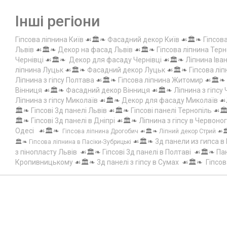
Інші регіони
Гіпсова ліпнина Київ
☙🏛️❧
Фасадний декор Київ
☙🏛️❧
Гіпсов
Львів
☙🏛️❧
Декор на фасад Львів
☙🏛️❧
Гіпсова ліпнина Терн
Чернівці
☙🏛️❧
Декор для фасаду Чернівці
☙🏛️❧
Ліпнина Іва
ліпнина Луцьк
☙🏛️❧
Фасадний декор Луцьк
☙🏛️❧
Гіпсова лі
Ліпнина з гіпсу Полтава
☙🏛️❧
Гіпсова ліпнина Житомир
☙🏛️❧
Вінниця
☙🏛️❧
Фасадний декор Вінниця
☙🏛️❧
Ліпнина з гіпсу
Ліпнина з гіпсу Миколаїв
☙🏛️❧
Декор для фасаду Миколаїв
☙
🏛️❧
Гіпсові 3д панелі Львів
☙🏛️❧
Гіпсові панелі Тернопіль
☙🏛
🏛️❧
Гіпсові 3д панелі в Дніпрі
☙🏛️❧
Ліпнина з гіпсу в Червоно
Одесі
☙🏛️❧
Гіпсова ліпнина Дрогобич
☙🏛️❧
Ліпний декор Стрий
☙
☙🏛️❧
3д панели из гипса в
🏛️❧
Гіпсова ліпнина в Пасіки-Зубрицькі
з пінопласту Львів
☙🏛️❧
Гіпсові 3д панелі в Полтаві
☙🏛️❧
Пан
Кропивницькому
☙🏛️❧
3д панелі з гіпсу в Сумах
☙🏛️❧
Гіпсов