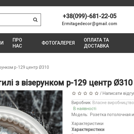
+38(099)-681-22-05
Ermitagedecor@gmail.com
ПРО
ОПЛАТА ТА
ГИ
ФОТОГАЛЕРЕЯ
НАС
ДОСТАВКА
ерунком р-129 центр Ø310
илі з візерунком р-129 центр Ø310
Написати відгу
/
Виробник
Власне виробництво
В наявності
Модель:
Розетка потолочная и
Характеристики
Характеристики