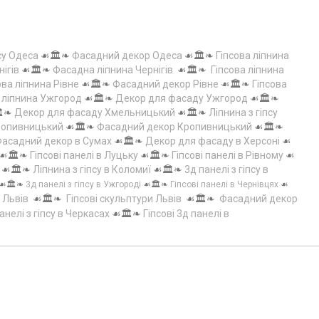
су Одеса
☙🏛️❧
Фасадний декор Одеса
☙🏛️❧
Гіпсова ліпнина
нігів
☙🏛️❧
Фасадна ліпнина Чернігів
☙🏛️❧
Гіпсова ліпнина
ова ліпнина Рівне
☙🏛️❧
Фасадний декор Рівне
☙🏛️❧
Гіпсова
а ліпнина Ужгород
☙🏛️❧
Декор для фасаду Ужгород
☙🏛️❧
️❧
Декор для фасаду Хмельницький
☙🏛️❧
Ліпнина з гіпсу
Кропивницький
☙🏛️❧
Фасадний декор Кропивницький
☙🏛️❧
асадний декор в Сумах
☙🏛️❧
Декор для фасаду в Херсоні
☙
☙🏛️❧
Гіпсові панелі в Луцьку
☙🏛️❧
Гіпсові панелі в Рівному
☙
☙🏛️❧
Ліпнина з гіпсу в Коломиї
☙🏛️❧
3д панелі з гіпсу в
☙🏛️❧
3д панелі з гіпсу в Ужгороді
☙🏛️❧
Гіпсові панелі в Чернівцях
☙
 Львів
☙🏛️❧
Гіпсові скульптури Львів
☙🏛️❧
Фасадний декор
анелі з гіпсу в Черкасах
☙🏛️❧
Гіпсові 3д панелі в