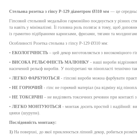
Стельова розетка з гіпсу Р-129 діаметром Ø310 мм
— це середньо
Гіпсовий стельовий медальйон гармонійно поєднується у різних стиля
та навіть у мінімалізмі. Її головна роль полягає в тому, щоб допов
із грамотно підібраними карнизами, фризами, тягами та молдингами
Особливості Розетка стельова з гіпсу Р-129 Ø310 мм:
•
ЕКОЛОГІЧНІСТЬ
– цей декор виготовляється з високоміцного гі
•
ВИСОКА РЕЛЬЄФНІСТЬ МАЛЮНКУ
- наші вироби відрізняют
насичений рельєф виробів. У поліуретані чи пінопласті технічно т
•
ЛЕГКО ФАРБУЮТЬСЯ
- гіпсові вироби можна фарбувати практи
•
НЕ ГОРЮЧИЙ
- гіпс не горючий матеріал (на відміну від пінопл
•
НЕ ТОКСИЧНІ
– не виділяють токсичних речовин при контакті з
•
ЛЕГКО МОНТУЮТЬСЯ
- монтаж досить простий і надійний: вир
цвяхи (шурупи).
Послідовність монтажу:
1)
На поверхні, до якої приклеюється ліпний декор, робиться розмітк