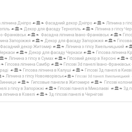
а ліпнина Дніпро
☙🏛️❧
Фасадний декор Дніпро
☙🏛️❧
Ліпнина з гіп
опіль
☙🏛️❧
Декор для фасаду Тернопіль
☙🏛️❧
Ліпнина з гіпсу Чер
но-Франківськ
☙🏛️❧
Фасадна ліпнина Івано-Франківськ
☙🏛️❧
Гіпс
пнина Запоріжжя
☙🏛️❧
Декор для фасаду Запоріжжя
☙🏛️❧
Гіпсов
Фасадний декор Житомир
☙🏛️❧
Ліпнина з гіпсу Хмельницький
☙
 Черкаси
☙🏛️❧
Декор для фасаду Черкаси
☙🏛️❧
Гіпсова ліпнина 
🏛️❧
Ліпнина з гіпсу в Сумах
☙🏛️❧
Гіпсовий декор в Херсоні
☙🏛️❧
Ф
️❧
Гіпсова ліпнина Самбір
☙🏛️❧
Гіпсові 3d панелі Івано-Франківськ
граді
☙🏛️❧
Гіпсова ліпнина в Калуші
☙🏛️❧
Гіпсові 3д панелі в Києві
Ліпнина з гіпсу Новояворівськ
️❧
☙🏛️❧
Гіпсові 3d панелі Хмельницький
 Виннице
☙🏛️❧
Гипсовые панели в Житомире
☙🏛️❧
Гіпсові колони
елі з гіпсу в Запоріжжі
☙🏛️❧
Гіпсові панелі в Миколаєві
☙🏛️❧
3д п
а ліпнина в Ковелі
☙🏛️❧
3д гіпсові панелі в Чернігові