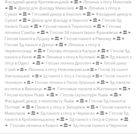
Фасадний декор Кропивницький
☙🏛️❧
Ліпнина з гіпсу Миколаїв
☙🏛️❧
Декор для фасаду Миколаїв
☙🏛️❧
Ліпнина з гіпсу в
Сумах
☙🏛️❧
Гіпсовий декор в Херсоні
☙🏛️❧
Фасадний декор в
Сумах
☙🏛️❧
Декор для фасаду в Херсоні
☙🏛️❧
Гіпсові 3д
панелі Львів
☙🏛️❧
Гіпсові панелі Тернопіль
☙🏛️❧
Гіпсова
ліпнина Самбір
☙🏛️❧
Гіпсові 3d панелі Івано-Франківськ
☙🏛️❧
Гіпсові панелі в Луцьку
☙🏛️❧
Гіпсові панелі в Рівному
☙🏛️❧
Гіпсові 3д панелі в Дніпрі
☙🏛️❧
Ліпнина з гіпсу в
Червонограді
☙🏛️❧
Гіпсова ліпнина в Калуші
☙🏛️❧
Гіпсові 3д
панелі в Києві
☙🏛️❧
Ліпнина з гіпсу в Коломиї
☙🏛️❧
3д панелі з
гіпсу в Одесі
☙🏛️❧
Гіпсова ліпнина Дрогобич
☙🏛️❧
Ліпний декор
Ліпнина з гіпсу Новояворівськ
Стрий
☙🏛️❧
☙🏛️❧
Гіпсові 3d панелі
Хмельницький
☙🏛️❧
3д панелі з гіпсу в Ужгороді
☙🏛️❧
Гіпсові панелі в
☙🏛️❧
3д панели
Чернівцях
☙🏛️❧
Гіпсова ліпнина в Пасіки-Зубрицькі
из гипса в Виннице
☙🏛️❧
Гипсовые панели в Житомире
☙🏛️❧
Гіпсові колони Львів
☙🏛️❧
Гіпсові скульптури Львів
☙🏛️❧
Фасадний декор з пінопласту Львів
☙🏛️❧
Гіпсові 3д панелі в
Полтаві
☙🏛️❧
Панелі з гіпсу в Запоріжжі
☙🏛️❧
Гіпсові панелі в
Миколаєві
☙🏛️❧
3д панелі з гіпсу в Черкасах
☙🏛️❧
Гіпсові 3д
панелі в Кропивницькому
☙🏛️❧
3д панелі з гіпсу в Сумах
☙🏛️
❧
Гіпсова ліпнина в Ковелі
☙🏛️❧
3д гіпсові панелі в Чернігові