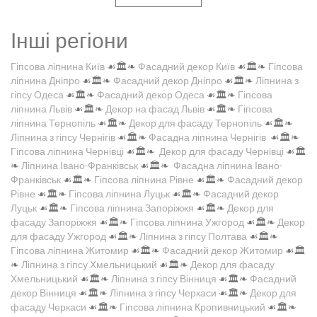
Інші регіони
Гіпсова ліпнина Київ
☙🏛️❧
Фасадний декор Київ
☙🏛️❧
Гіпсова
ліпнина Дніпро
☙🏛️❧
Фасадний декор Дніпро
☙🏛️❧
Ліпнина з
гіпсу Одеса
☙🏛️❧
Фасадний декор Одеса
☙🏛️❧
Гіпсова
ліпнина Львів
☙🏛️❧
Декор на фасад Львів
☙🏛️❧
Гіпсова
ліпнина Тернопіль
☙🏛️❧
Декор для фасаду Тернопіль
☙🏛️❧
Ліпнина з гіпсу Чернігів
☙🏛️❧
Фасадна ліпнина Чернігів
☙🏛️❧
Гіпсова ліпнина Чернівці
☙🏛️❧
Декор для фасаду Чернівці
☙🏛️
❧
Ліпнина Івано-Франківськ
☙🏛️❧
Фасадна ліпнина Івано-
Франківськ
☙🏛️❧
Гіпсова ліпнина Рівне
☙🏛️❧
Фасадний декор
Рівне
☙🏛️❧
Гіпсова ліпнина Луцьк
☙🏛️❧
Фасадний декор
Луцьк
☙🏛️❧
Гіпсова ліпнина Запоріжжя
☙🏛️❧
Декор для
фасаду Запоріжжя
☙🏛️❧
Гіпсова ліпнина Ужгород
☙🏛️❧
Декор
для фасаду Ужгород
☙🏛️❧
Ліпнина з гіпсу Полтава
☙🏛️❧
Гіпсова ліпнина Житомир
☙🏛️❧
Фасадний декор Житомир
☙🏛️
❧
Ліпнина з гіпсу Хмельницький
☙🏛️❧
Декор для фасаду
Хмельницький
☙🏛️❧
Ліпнина з гіпсу Вінниця
☙🏛️❧
Фасадний
декор Вінниця
☙🏛️❧
Ліпнина з гіпсу Черкаси
☙🏛️❧
Декор для
фасаду Черкаси
☙🏛️❧
Гіпсова ліпнина Кропивницький
☙🏛️❧