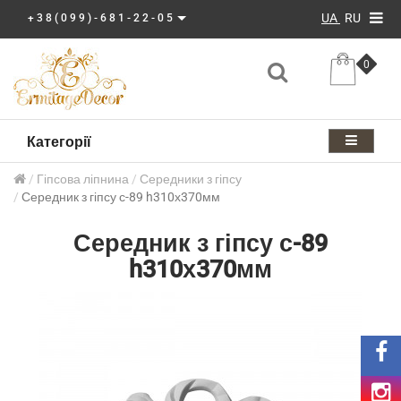
UA
RU
+38(099)-681-22-05
0
Категорії
Гіпсова ліпнина
Середники з гіпсу
Середник з гіпсу с-89 h310х370мм
Середник з гіпсу с-89
h310х370мм