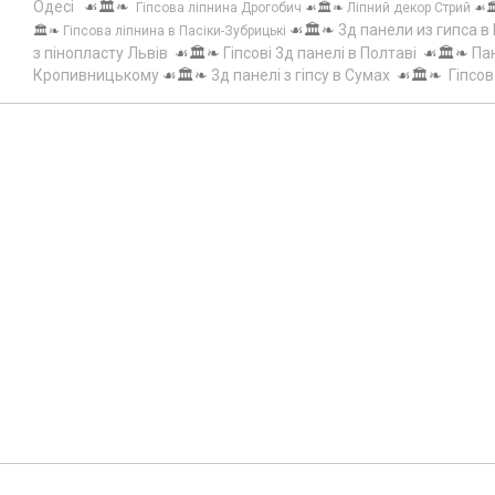
Одесі
☙🏛️❧
Гіпсова ліпнина Дрогобич
☙🏛️❧
Ліпний декор Стрий
☙
☙🏛️❧
3д панели из гипса в
🏛️❧
Гіпсова ліпнина в Пасіки-Зубрицькі
з пінопласту Львів
☙🏛️❧
Гіпсові 3д панелі в Полтаві
☙🏛️❧
Пан
Кропивницькому
☙🏛️❧
3д панелі з гіпсу в Сумах
☙🏛️❧
Гіпсов