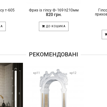
псу т-605
Фриз із гіпсу Ф-169 h210мм
Гіпс
820 грн.
прихов
КА
ДО КОШИКА
РЕКОМЕНДОВАНІ