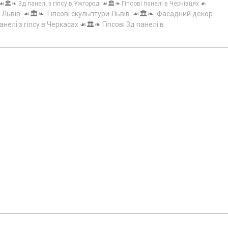
☙🏛️❧
3д панелі з гіпсу в Ужгороді
☙🏛️❧
Гіпсові панелі в Чернівцях
☙
 Львів
☙🏛️❧
Гіпсові скульптури Львів
☙🏛️❧
Фасадний декор
анелі з гіпсу в Черкасах
☙🏛️❧
Гіпсові 3д панелі в