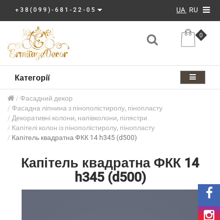
UA
RU
+38(099)-681-22-05
0
Категорії
Фасадний декор
Фасадна ліпнина з пінополістиролу, пінопласту
Декоративні колони, напівколони, пілястри
Капітелі колон із пінополістиролу, пінопласту
Капітель квадратна ФКК 14 h345 (d500)
Капітель квадратна ФКК 14
h345 (d500)