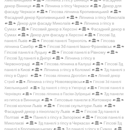
декор Вінниця
☙🏛️❧
Ліпнина з гіпсу Черкаси
☙🏛️❧
Декор для
фасаду Черкаси
☙🏛️❧
Гіпсова ліпнина Кропивницький
☙🏛️❧
Фасадний декор Кропивницький
☙🏛️❧
Ліпнина з гіпсу Миколаїв
☙🏛️❧
Декор для фасаду Миколаїв
☙🏛️❧
Ліпнина з гіпсу в
Сумах
☙🏛️❧
Гіпсовий декор в Херсоні
☙🏛️❧
Фасадний декор в
Сумах
☙🏛️❧
Декор для фасаду в Херсоні
☙🏛️❧
Гіпсові 3д
панелі Львів
☙🏛️❧
Гіпсові панелі Тернопіль
☙🏛️❧
Гіпсова
ліпнина Самбір
☙🏛️❧
Гіпсові 3d панелі Івано-Франківськ
☙🏛️❧
Гіпсові панелі в Луцьку
☙🏛️❧
Гіпсові панелі в Рівному
☙🏛️❧
Гіпсові 3д панелі в Дніпрі
☙🏛️❧
Ліпнина з гіпсу в
Червонограді
☙🏛️❧
Гіпсова ліпнина в Калуші
☙🏛️❧
Гіпсові 3д
панелі в Києві
☙🏛️❧
Ліпнина з гіпсу в Коломиї
☙🏛️❧
3д панелі з
гіпсу в Одесі
☙🏛️❧
Гіпсова ліпнина Дрогобич
☙🏛️❧
Ліпний декор
Ліпнина з гіпсу Новояворівськ
Стрий
☙🏛️❧
☙🏛️❧
Гіпсові 3d панелі
Хмельницький
☙🏛️❧
3д панелі з гіпсу в Ужгороді
☙🏛️❧
Гіпсові панелі в
☙🏛️❧
3д панели
Чернівцях
☙🏛️❧
Гіпсова ліпнина в Пасіки-Зубрицькі
из гипса в Виннице
☙🏛️❧
Гипсовые панели в Житомире
☙🏛️❧
Гіпсові колони Львів
☙🏛️❧
Гіпсові скульптури Львів
☙🏛️❧
Фасадний декор з пінопласту Львів
☙🏛️❧
Гіпсові 3д панелі в
Полтаві
☙🏛️❧
Панелі з гіпсу в Запоріжжі
☙🏛️❧
Гіпсові панелі в
Миколаєві
☙🏛️❧
3д панелі з гіпсу в Черкасах
☙🏛️❧
Гіпсові 3д
панелі в Кропивницькому
☙🏛️❧
3д панелі з гіпсу в Сумах
☙🏛️