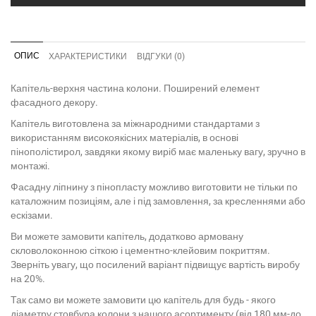
ОПИС
ХАРАКТЕРИСТИКИ
ВІДГУКИ (0)
Капітель-верхня частина колони. Поширений елемент
фасадного декору.
Капітель виготовлена за міжнародними стандартами з
використанням високоякісних матеріалів, в основі
пінополістирол, завдяки якому виріб має маленьку вагу, зручно в
монтажі.
Фасадну ліпнину з пінопласту можливо виготовити не тільки по
каталожним позиціям, але і під замовлення, за кресленнями або
ескізами.
Ви можете замовити капітель, додатково армовану
скловолоконною сіткою і цементно-клейовим покриттям.
Зверніть увагу, що посилений варіант підвищує вартість виробу
на 20%.
Так само ви можете замовити цю капітель для будь - якого
діаметру стовбура колони з нашого асортименту (від 180 мм-до