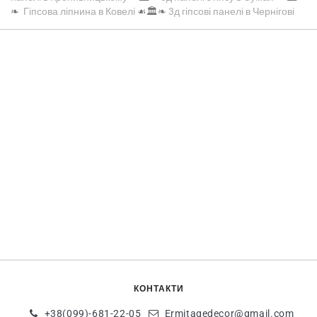
❧
Гіпсова ліпнина в Ковелі
☙🏛️❧
3д гіпсові панелі в Чернігові
КОНТАКТИ
+38(099)-681-22-05
Ermitagedecor@gmail.com