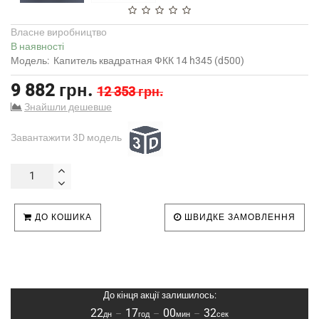
Власне виробництво
В наявності
Модель:
Капитель квадратная ФКК 14 h345 (d500)
9 882 грн.
12 353 грн.
Знайшли дешевше
Завантажити 3D модель
ДО КОШИКА
ШВИДКЕ ЗАМОВЛЕННЯ
До кінця акції залишилось:
22
17
00
31
–
–
–
дн
год
мин
сек