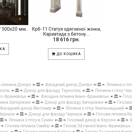
 500х20 мм...
Крб-11 Статуя одягненої жінки,
.
Кариатида з бетону....
18 616 грн.
КА
ДО КОШИКА
а ліпнина Дніпро
☙🏛️❧
Фасадний декор Дніпро
☙🏛️❧
Ліпнина з гіп
опіль
☙🏛️❧
Декор для фасаду Тернопіль
☙🏛️❧
Ліпнина з гіпсу Чер
но-Франківськ
☙🏛️❧
Фасадна ліпнина Івано-Франківськ
☙🏛️❧
Гіпс
пнина Запоріжжя
☙🏛️❧
Декор для фасаду Запоріжжя
☙🏛️❧
Гіпсов
Фасадний декор Житомир
☙🏛️❧
Ліпнина з гіпсу Хмельницький
☙
 Черкаси
☙🏛️❧
Декор для фасаду Черкаси
☙🏛️❧
Гіпсова ліпнина 
🏛️❧
Ліпнина з гіпсу в Сумах
☙🏛️❧
Гіпсовий декор в Херсоні
☙🏛️❧
Ф
️❧
Гіпсова ліпнина Самбір
☙🏛️❧
Гіпсові 3d панелі Івано-Франківськ
граді
☙🏛️❧
Гіпсова ліпнина в Калуші
☙🏛️❧
Гіпсові 3д панелі в Києві