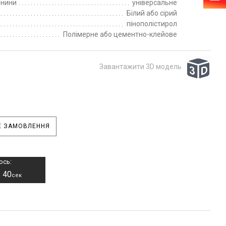
пнини
універсальне
Білий або сірий
пінополістирол
Полімерне або цементно-клейове
Завантажити 3D модель
 ЗАМОВЛЕННЯ
ось:
39
–
сек