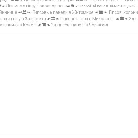
Ліпнина з гіпсу Новояворівськ
️❧
☙🏛️❧
Гіпсові 3d панелі Хмельницький
 Виннице
☙🏛️❧
Гипсовые панели в Житомире
☙🏛️❧
Гіпсові колони
елі з гіпсу в Запоріжжі
☙🏛️❧
Гіпсові панелі в Миколаєві
☙🏛️❧
3д п
а ліпнина в Ковелі
☙🏛️❧
3д гіпсові панелі в Чернігові