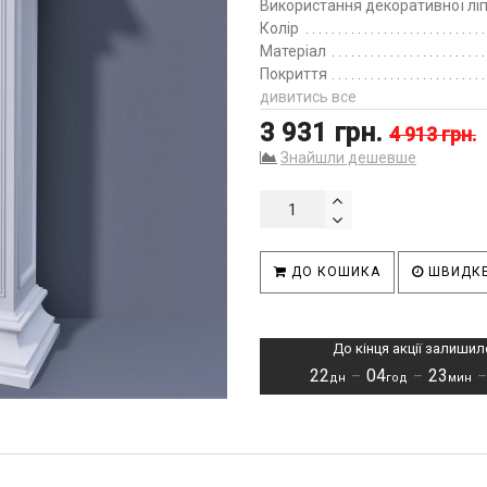
Використання декоративної лі
Колір
Матеріал
Покриття
дивитись все
3 931 грн.
4 913 грн.
Знайшли дешевше
ДО КОШИКА
ШВИДКЕ
До кінця акції залишил
22
04
23
–
–
дн
год
мин