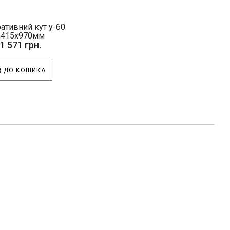
ативний кут у-60
h415х970мм
1 571 грн.
ДО КОШИКА