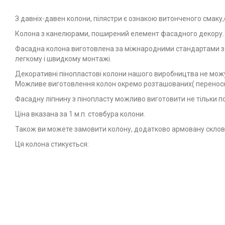
З давніх-давен колони, пілястри є ознакою витонченого смаку,с
Колона з канелюрами, поширений елемент фасадного декору.
Фасадна колона виготовлена за міжнародними стандартами з ви
легкому і швидкому монтажі.
Декоративні пінопластові колони нашого виробництва не можу
Можливе виготовлення колон окремо розташованих( переносних
Фасадну ліпнину з пінопласту можливо виготовити не тільки по
Ціна вказана за 1 м.п. стовбура колони.
Також ви можете замовити колону, додатково армовану склово
Ця колона стикується: