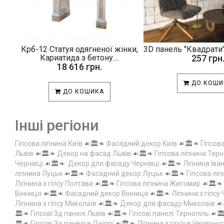
Крб-12 Статуя одягненої жінки,
3D панель "Квадрати"
Кариатида з бетону....
257 грн
18 616 грн.
ДО КОШИ
ДО КОШИКА
Інші регіони
Гіпсова ліпнина Київ
☙🏛️❧
Фасадний декор Київ
☙🏛️❧
Гіпсов
Львів
☙🏛️❧
Декор на фасад Львів
☙🏛️❧
Гіпсова ліпнина Терн
Чернівці
☙🏛️❧
Декор для фасаду Чернівці
☙🏛️❧
Ліпнина Іва
ліпнина Луцьк
☙🏛️❧
Фасадний декор Луцьк
☙🏛️❧
Гіпсова лі
Ліпнина з гіпсу Полтава
☙🏛️❧
Гіпсова ліпнина Житомир
☙🏛️❧
Вінниця
☙🏛️❧
Фасадний декор Вінниця
☙🏛️❧
Ліпнина з гіпсу
Ліпнина з гіпсу Миколаїв
☙🏛️❧
Декор для фасаду Миколаїв
☙
🏛️❧
Гіпсові 3д панелі Львів
☙🏛️❧
Гіпсові панелі Тернопіль
☙🏛
🏛️❧
Гіпсові 3д панелі в Дніпрі
☙🏛️❧
Ліпнина з гіпсу в Червоно