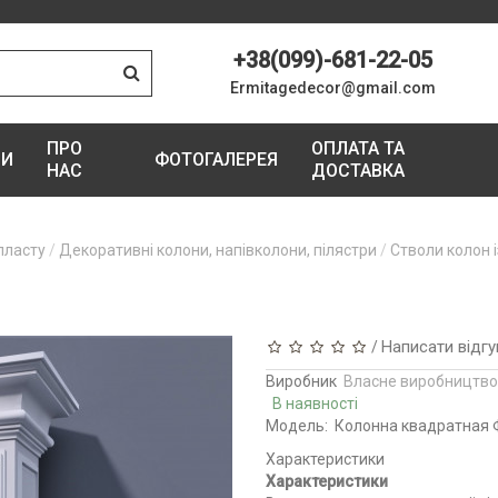
+38(099)-681-22-05
Ermitagedecor@gmail.com
ПРО
ОПЛАТА ТА
ГИ
ФОТОГАЛЕРЕЯ
НАС
ДОСТАВКА
пласту
Декоративні колони, напівколони, пілястри
Стволи колон і
Написати відгу
/
Виробник
Власне виробництво
В наявності
Модель:
Колонна квадратная 
Характеристики
Характеристики