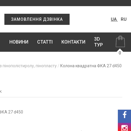
UA
RU
ЗАМОВЛЕННЯ ДЗВІНКА
3D
НОВИНИ
СТАТТІ
КОНТАКТИ
ТУР
0
з пінополістиролу, пінопласту
Колона квадратна ФКА 27 d450
к
ФКА 27 d450