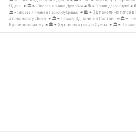
Одесі
☙🏛️❧
Гіпсова ліпнина Дрогобич
☙🏛️❧
Ліпний декор Стрий
☙
☙🏛️❧
3д панели из гипса в
🏛️❧
Гіпсова ліпнина в Пасіки-Зубрицькі
з пінопласту Львів
☙🏛️❧
Гіпсові 3д панелі в Полтаві
☙🏛️❧
Пан
Кропивницькому
☙🏛️❧
3д панелі з гіпсу в Сумах
☙🏛️❧
Гіпсов