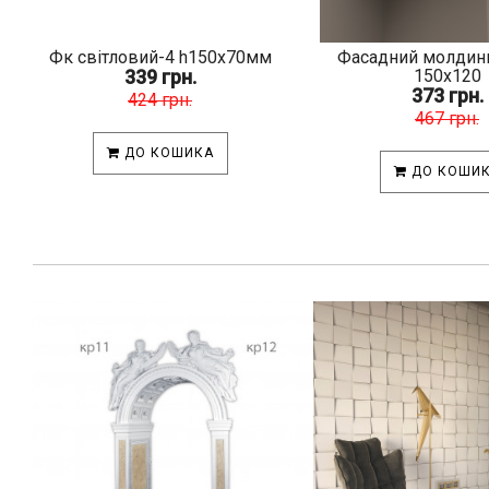
Фк світловий-4 h150х70мм
Фасадний молдин
339 грн.
150х120
373 грн.
424 грн.
467 грн.
ДО КОШИКА
ДО КОШИ