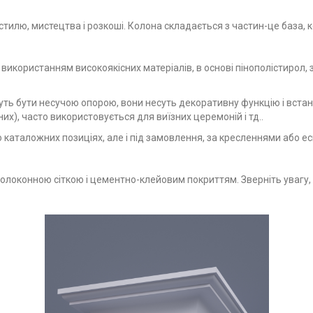
тилю, мистецтва і розкоші. Колона складається з частин-це база, ко
користанням високоякісних матеріалів, в основі пінополістирол, з
ть бути несучою опорою, вони несуть декоративну функцію і встан
), часто використовується для виїзних церемоній і тд..
 каталожних позиціях, але і під замовлення, за кресленнями або ес
локонною сіткою і цементно-клейовим покриттям. Зверніть увагу, 