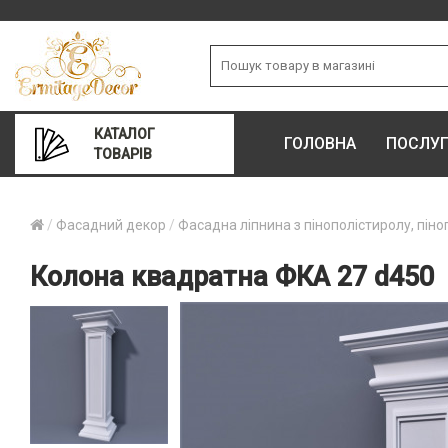
КАТАЛОГ
ГОЛОВНА
ПОСЛУ
ТОВАРІВ
Фасадний декор
Фасадна ліпнина з пінополістиролу, піно
Колона квадратна ФКА 27 d450