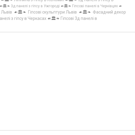
☙🏛️❧
3д панелі з гіпсу в Ужгороді
☙🏛️❧
Гіпсові панелі в Чернівцях
☙
 Львів
☙🏛️❧
Гіпсові скульптури Львів
☙🏛️❧
Фасадний декор
анелі з гіпсу в Черкасах
☙🏛️❧
Гіпсові 3д панелі в